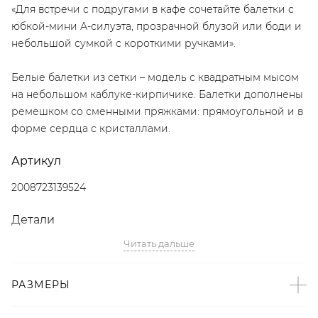
«Для встречи с подругами в кафе сочетайте балетки с
юбкой-мини А-силуэта, прозрачной блузой или боди и
небольшой сумкой с короткими ручками».
Белые балетки из сетки – модель с квадратным мысом
на небольшом каблуке-кирпичике. Балетки дополнены
ремешком со сменными пряжками: прямоугольной и в
форме сердца с кристаллами.
Артикул
2008723139524
Детали
Читать дальше
– Дизайн: Санкт-Петербург, Россия;
– Балетки – тренд SS’25 по версии The Symbol;
– Белый цвет;
РАЗМЕРЫ
– Квадратный мыс;
– Каблук-кирпичик;