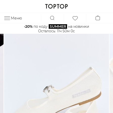
Меню
ЗА
-20%
 по коду 
SUMMER
 на новинки
Осталось: 
11ч 49м 59с