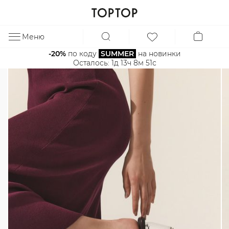
Меню
ЗА
-20%
 по коду 
SUMMER
 на новинки
Осталось: 
1д 13ч 8м 50с