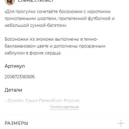
Елена
,
стилист
«Для прогулки сочетайте босоножки с короткими
трикотажными шортами, приталенной футболкой и
небольшой сумкой-багетом».
Босоножки из экокожи выполнены в темно-
баклажановом цвете и дополнены прозрачным
каблуком в форме сердца.
Артикул
2008723183695
Детали
– Дизайн: Санкт-Петербург, Россия;
Читать дальше
– Темно-баклажановый цвет;
– Прозрачный каблук в форме сердца;
– Тонкие ремешки;
РАЗМЕРЫ
– 100% vegan friendly износостойкая экокожа;