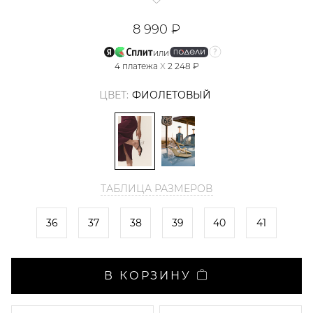
8 990 ₽
или
4
платежа
X
2 248 ₽
ЦВЕТ:
ФИОЛЕТОВЫЙ
ТАБЛИЦА РАЗМЕРОВ
36
37
38
39
40
41
В КОРЗИНУ