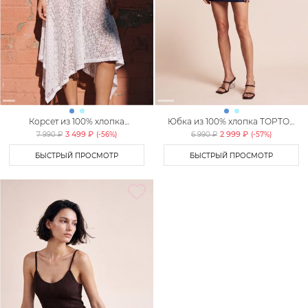
Корсет из 100% хлопка
Юбка из 100% хлопка TOPTOP
TOPTOP STUDIO
STUDIO
3 499 ₽
2 999 ₽
7 990 ₽
(-
56
%)
6 990 ₽
(-
57
%)
БЫСТРЫЙ ПРОСМОТР
БЫСТРЫЙ ПРОСМОТР