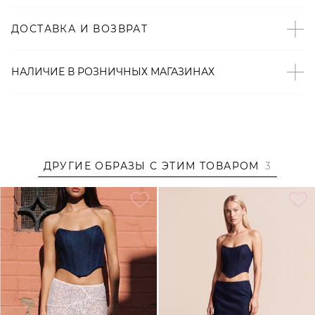
– Произведено по индивидуальному заказу и под
ДОСТАВКА И ВОЗВРАТ
контролем бренда: КНР.
Образ
НАЛИЧИЕ В
РОЗНИЧНЫХ
МАГАЗИНАХ
Образ дополнен
КОРСЕТ ИЗ 100% ХЛОПКА TOPTOP
STUDIO
,
ЮБКА ИЗ 100% ХЛОПКА TOPTOP STUDIO
,
ПЛАТЬЕ ИЗ 100% ХЛОПКА TOPTOP
ДРУГИЕ ОБРАЗЫ С ЭТИМ ТОВАРОМ
3