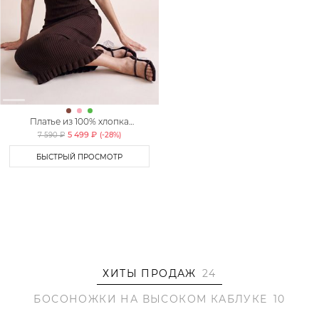
Платье из 100% хлопка
TOPTOP
5 499 ₽
7 590 ₽
(-
28
%)
БЫСТРЫЙ ПРОСМОТР
ХИТЫ ПРОДАЖ
24
БОСОНОЖКИ НА ВЫСОКОМ КАБЛУКЕ
10