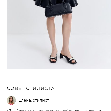
СОВЕТ СТИЛИСТА
Елена
,
стилист
«Для бранча с подругами сочетайте мюли с платьем-