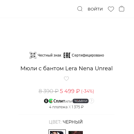
ВОЙТИ
Честный знак
Сертифицировано
Мюли с бантом Lera Nena Unreal
8 390 ₽
5 499 ₽
(-
34
%)
или
4
платежа
X
1 375 ₽
ЦВЕТ:
ЧЕРНЫЙ