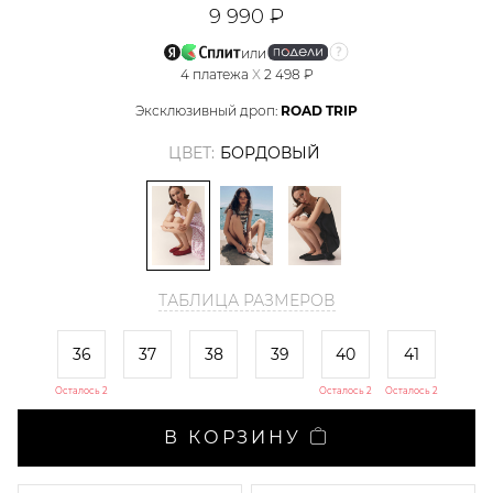
9 990 ₽
или
4
платежа
X
2 498 ₽
Эксклюзивный дроп:
ROAD TRIP
ЦВЕТ:
БОРДОВЫЙ
ТАБЛИЦА РАЗМЕРОВ
36
37
38
39
40
41
Осталось 2
Осталось 2
Осталось 2
В КОРЗИНУ