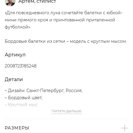
Артём
,
стилист
«Для повседневного лука сочетайте балетки с юбкой-
мини прямого кроя и принтованной приталенной
футболкой».
Бордовые балетки из сетки – модель с круглым мысом.
Артикул
2008723185248
Детали
– Дизайн: Санкт-Петербург, Россия;
– Бордовый цвет;
– Круглый мыс;
Читать дальше
– Небольшой каблук-кирпичик;
– В составе: 100% полиэстер – прочный, износостойкий
материал;
РАЗМЕРЫ