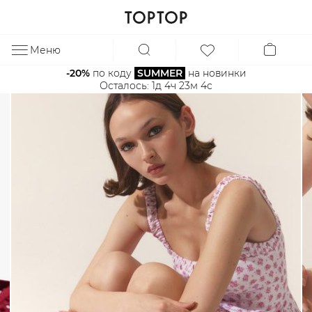
Меню
ЗА
-20%
 по коду 
SUMMER
 на новинки
Осталось: 
1д 4ч 23м 4с