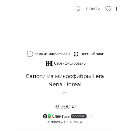
ВОЙТИ
Кожа из микрофибры
Честный знак
Сертифицировано
Сапоги из микрофибры Lera
Nena Unreal
18 990 ₽
или
4
платежа
X
4 748 ₽