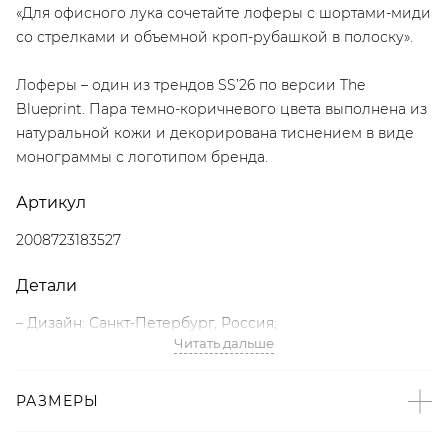
«Для офисного лука сочетайте лоферы с шортами-миди
со стрелками и объемной кроп-рубашкой в полоску».
Лоферы – один из трендов SS’26 по версии The
Blueprint. Пара темно-коричневого цвета выполнена из
натуральной кожи и декорирована тиснением в виде
монограммы с логотипом бренда.
Артикул
2008723183527
Детали
– Дизайн: Санкт-Петербург, Россия;
Читать дальше
– 100% натуральная кожа;
– Лоферы – тренд SS’26 по версии The Blueprint;
– Темно-коричневый цвет;
РАЗМЕРЫ
– Тиснение в виде монограммы с логотипом бренда;
– Подкладка из натуральной кожи;