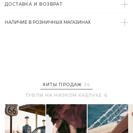
ДОСТАВКА И ВОЗВРАТ
– Произведено по индивидуальному заказу и под
контролем бренда: КНР.
НАЛИЧИЕ В
РОЗНИЧНЫХ
МАГАЗИНАХ
ХИТЫ ПРОДАЖ
24
ТУФЛИ НА НИЗКОМ КАБЛУКЕ
6