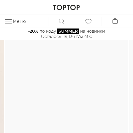
Меню
ЗА
-20%
 по коду 
SUMMER
 на новинки
Осталось: 
1д 13ч 17м 39с