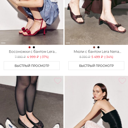
Босоножки с бантом Lera
Мюли с бантом Lera Nena
Nena Unreal
Unreal
4 999 ₽
5 499 ₽
7 990 ₽
(-
37
%)
8 390 ₽
(-
34
%)
БЫСТРЫЙ ПРОСМОТР
БЫСТРЫЙ ПРОСМОТР