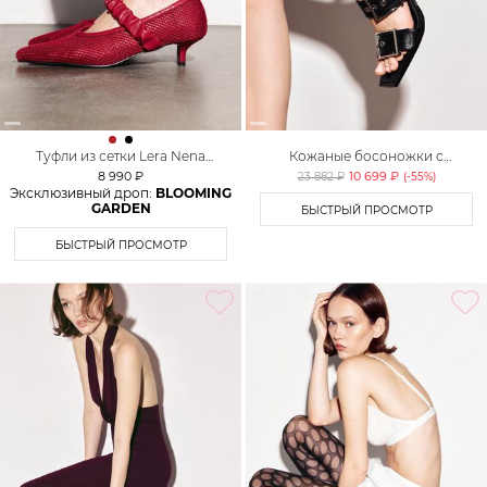
Туфли из сетки Lera Nena
Кожаные босоножки с
Unreal
пряжками Lera Nena
8 990 ₽
10 699 ₽
23 882 ₽
(-
55
%)
Эксклюзивный дроп:
BLOOMING
GARDEN
БЫСТРЫЙ ПРОСМОТР
БЫСТРЫЙ ПРОСМОТР