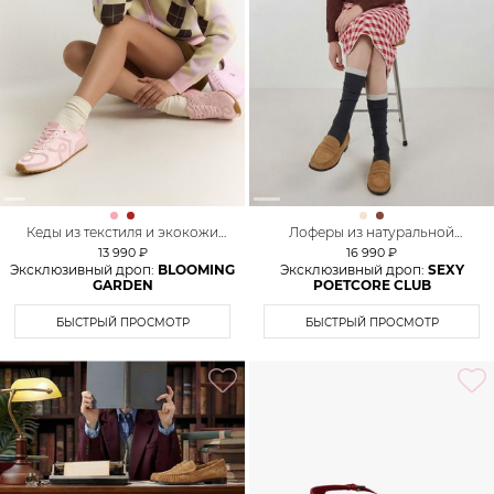
Кеды из текстиля и экокожи
Лоферы из натуральной
Lera Nena Unreal
замши Lera Nena
13 990 ₽
16 990 ₽
Эксклюзивный дроп:
BLOOMING
Эксклюзивный дроп:
SEXY
GARDEN
POETCORE CLUB
БЫСТРЫЙ ПРОСМОТР
БЫСТРЫЙ ПРОСМОТР