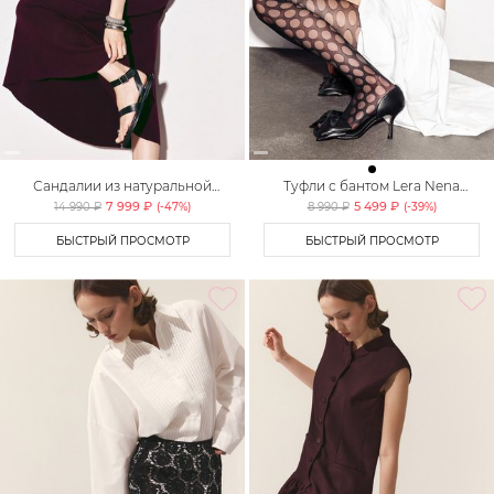
Сандалии из натуральной
Туфли с бантом Lera Nena
кожи Lera Nena
Unreal
7 999 ₽
5 499 ₽
14 990 ₽
(-
47
%)
8 990 ₽
(-
39
%)
БЫСТРЫЙ ПРОСМОТР
БЫСТРЫЙ ПРОСМОТР