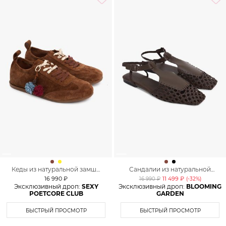
Кеды из натуральной замши
Сандалии из натуральной
Lera Nena
кожи Lera Nena
16 990 ₽
11 499 ₽
16 990 ₽
(-
32
%)
Эксклюзивный дроп:
SEXY
Эксклюзивный дроп:
BLOOMING
POETCORE CLUB
GARDEN
БЫСТРЫЙ ПРОСМОТР
БЫСТРЫЙ ПРОСМОТР