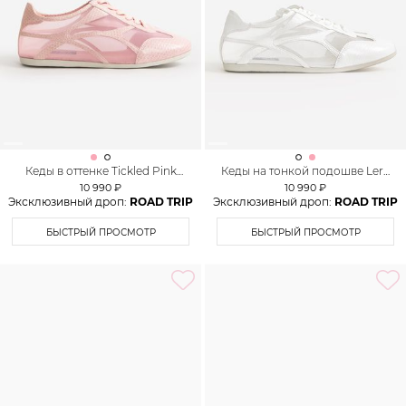
Кеды в оттенке Tickled Pink
Кеды на тонкой подошве Lera
Lera Nena Unreal
Nena Unreal
10 990 ₽
10 990 ₽
Эксклюзивный дроп:
ROAD TRIP
Эксклюзивный дроп:
ROAD TRIP
БЫСТРЫЙ ПРОСМОТР
БЫСТРЫЙ ПРОСМОТР