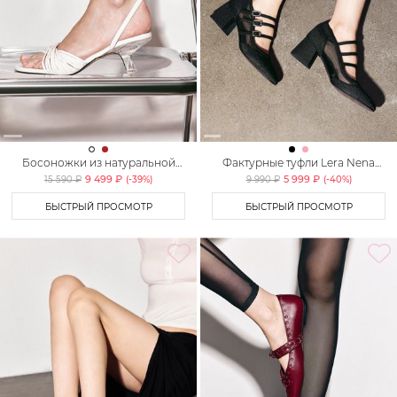
Босоножки из натуральной
Фактурные туфли Lera Nena
кожи Lera Nena
Unreal
9 499 ₽
5 999 ₽
15 590 ₽
(-
39
%)
9 990 ₽
(-
40
%)
БЫСТРЫЙ ПРОСМОТР
БЫСТРЫЙ ПРОСМОТР