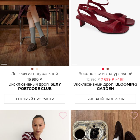
Лоферы из натуральной
Босоножки из натуральной
замши Lera Nena
кожи Lera Nena
16 990 ₽
7 699 ₽
12 990 ₽
(-
41
%)
Эксклюзивный дроп:
SEXY
Эксклюзивный дроп:
BLOOMING
POETCORE CLUB
GARDEN
БЫСТРЫЙ ПРОСМОТР
БЫСТРЫЙ ПРОСМОТР