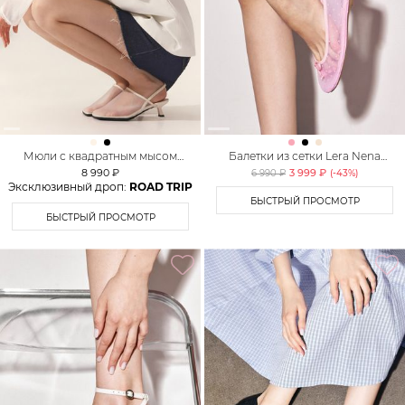
Мюли с квадратным мысом
Балетки из сетки Lera Nena
Lera Nena Unreal
Unreal
8 990 ₽
3 999 ₽
6 990 ₽
(-
43
%)
Эксклюзивный дроп:
ROAD TRIP
БЫСТРЫЙ ПРОСМОТР
БЫСТРЫЙ ПРОСМОТР