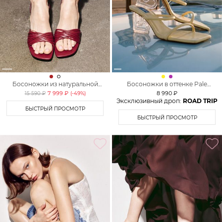
Босоножки из натуральной
Босоножки в оттенке Pale
кожи Lera Nena
Banana Lera Nena Unreal
7 999 ₽
8 990 ₽
15 590 ₽
(-
49
%)
Эксклюзивный дроп:
ROAD TRIP
БЫСТРЫЙ ПРОСМОТР
БЫСТРЫЙ ПРОСМОТР