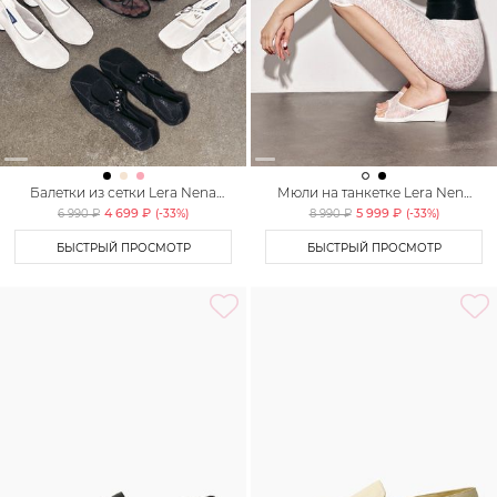
Балетки из сетки Lera Nena
Мюли на танкетке Lera Nena
Unreal
Unreal
4 699 ₽
5 999 ₽
6 990 ₽
(-
33
%)
8 990 ₽
(-
33
%)
БЫСТРЫЙ ПРОСМОТР
БЫСТРЫЙ ПРОСМОТР