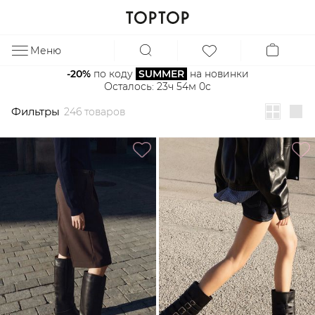
Фильтры
246 товаров
Меню
ЗА
-20%
 по коду 
SUMMER
 на новинки
Осталось: 
23ч 53м 58с
Фильтры
246 товаров