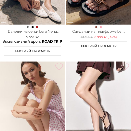
Балетки из сетки Lera Nena
Сандалии на платформе Lera
Unreal
Nena Unreal
9 990 ₽
5 999 ₽
10 390 ₽
(-
42
%)
Эксклюзивный дроп:
ROAD TRIP
БЫСТРЫЙ ПРОСМОТР
БЫСТРЫЙ ПРОСМОТР