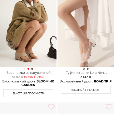
Босоножки из натуральной
Туфли из сетки Lera Nena
замши Lera Nena
Unreal
10 499 ₽
8 990 ₽
16 990 ₽
(-
38
%)
Эксклюзивный дроп:
BLOOMING
Эксклюзивный дроп:
ROAD TRIP
GARDEN
БЫСТРЫЙ ПРОСМОТР
БЫСТРЫЙ ПРОСМОТР