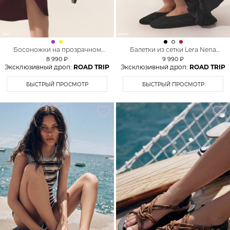
Босоножки на прозрачном
Балетки из сетки Lera Nena
каблуке Lera Nena Unreal
Unreal
8 990 ₽
9 990 ₽
Эксклюзивный дроп:
ROAD TRIP
Эксклюзивный дроп:
ROAD TRIP
БЫСТРЫЙ ПРОСМОТР
БЫСТРЫЙ ПРОСМОТР