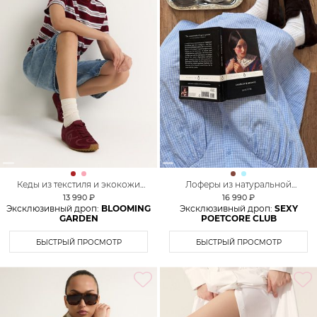
Кеды из текстиля и экокожи
Лоферы из натуральной
Lera Nena Unreal
замши Lera Nena
13 990 ₽
16 990 ₽
Эксклюзивный дроп:
BLOOMING
Эксклюзивный дроп:
SEXY
GARDEN
POETCORE CLUB
БЫСТРЫЙ ПРОСМОТР
БЫСТРЫЙ ПРОСМОТР