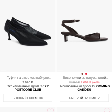
Туфли на высоком каблуке
Босоножки из натуральной
Lera Nena Unreal
кожи Lera Nena
9 990 ₽
7 699 ₽
12 990 ₽
(-
41
%)
Эксклюзивный дроп:
SEXY
Эксклюзивный дроп:
BLOOMING
POETCORE CLUB
GARDEN
БЫСТРЫЙ ПРОСМОТР
БЫСТРЫЙ ПРОСМОТР