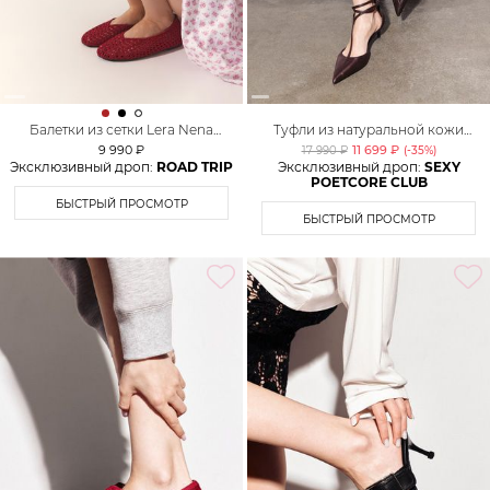
Балетки из сетки Lera Nena
Туфли из натуральной кожи
Unreal
Lera Nena
9 990 ₽
11 699 ₽
17 990 ₽
(-
35
%)
Эксклюзивный дроп:
ROAD TRIP
Эксклюзивный дроп:
SEXY
POETCORE CLUB
БЫСТРЫЙ ПРОСМОТР
БЫСТРЫЙ ПРОСМОТР