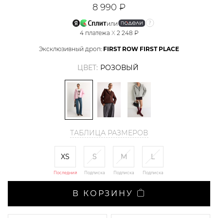
8 990 ₽
или
4
платежа
X
2 248 ₽
Эксклюзивный дроп:
FIRST ROW FIRST PLACE
ЦВЕТ:
РОЗОВЫЙ
ТАБЛИЦА РАЗМЕРОВ
XS
S
M
L
Последний
Подписка
Подписка
Подписка
В КОРЗИНУ