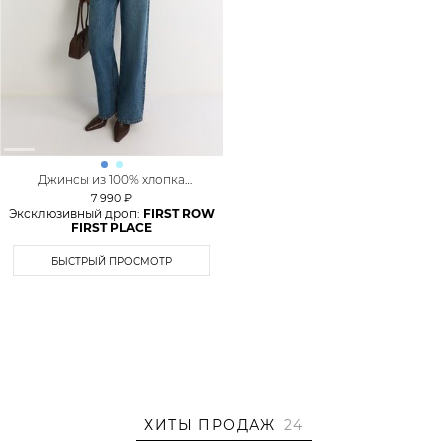
Джинсы из 100% хлопка
TOPTOP
7 990 ₽
Эксклюзивный дроп:
FIRST ROW
FIRST PLACE
БЫСТРЫЙ ПРОСМОТР
ХИТЫ ПРОДАЖ
24