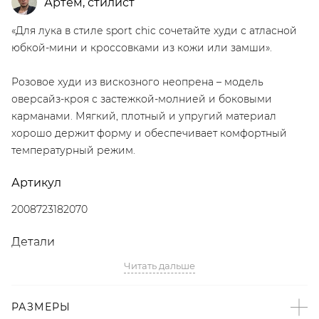
Артём
,
стилист
«Для лука в стиле sport chic сочетайте худи с атласной
юбкой-мини и кроссовками из кожи или замши».
Розовое худи из вискозного неопрена – модель
оверсайз-кроя с застежкой-молнией и боковыми
карманами. Мягкий, плотный и упругий материал
хорошо держит форму и обеспечивает комфортный
температурный режим.
Артикул
2008723182070
Детали
Читать дальше
– Дизайн: Санкт-Петербург, Россия;
– Розовый цвет;
– Оверсайз-крой со спущенной линией плеч;
РАЗМЕРЫ