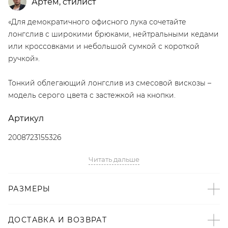
Артём
,
стилист
«Для демократичного офисного лука сочетайте
лонгслив с широкими брюками, нейтральными кедами
или кроссовками и небольшой сумкой с короткой
ручкой».
Тонкий облегающий лонгслив из смесовой вискозы –
модель серого цвета с застежкой на кнопки.
Артикул
2008723155326
Читать дальше
Детали
– Дизайн: Санкт-Петербург, Россия;
РАЗМЕРЫ
– Серый цвет;
– Облегающий крой;
– Воротник с застежкой на кнопки;
ДОСТАВКА И ВОЗВРАТ