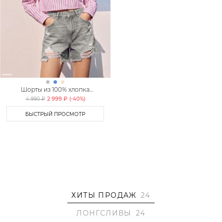
Шорты из 100% хлопка
TOPTOP
2 999 ₽
4 990 ₽
(-
40
%)
БЫСТРЫЙ ПРОСМОТР
ХИТЫ ПРОДАЖ
24
ЛОНГСЛИВЫ
24