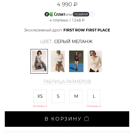
4 990 ₽
или
4
платежа
X
1 248 ₽
Эксклюзивный дроп:
FIRST ROW FIRST PLACE
ЦВЕТ:
СЕРЫЙ МЕЛАНЖ
ТАБЛИЦА РАЗМЕРОВ
XS
S
M
L
Осталось 2
Осталось 2
В КОРЗИНУ