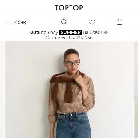
Меню
ЗА
-20%
 по коду 
SUMMER
 на новинки
Осталось: 
15ч 12м 23с