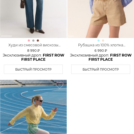
Худи из смесовой вискозы
Рубашка из 100% хлопка
TOPTOP
TOPTOP
8 990 ₽
6 990 ₽
Эксклюзивный дроп:
FIRST ROW
Эксклюзивный дроп:
FIRST ROW
FIRST PLACE
FIRST PLACE
БЫСТРЫЙ ПРОСМОТР
БЫСТРЫЙ ПРОСМОТР