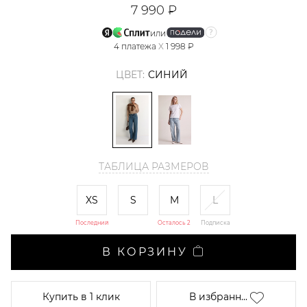
7 990 ₽
или
4
платежа
X
1 998 ₽
ЦВЕТ:
СИНИЙ
ТАБЛИЦА РАЗМЕРОВ
XS
S
M
L
Последний
Осталось 2
Подписка
В КОРЗИНУ
Купить
в 1 клик
В избранн...