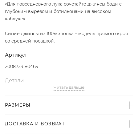
«Для повседневного лука сочетайте джинсы боди с
глубоким вырезом и ботильонами на высоком
каблуке».
Синие джинсы из 100% хлопка – модель прямого кроя
со средней посадкой.
Артикул
2008723180465
Детали
Читать дальше
– Дизайн: Санкт-Петербург, Россия;
– В составе: 100% хлопок – натуральный,
РАЗМЕРЫ
гипоаллергенный материал, который хорошо «дышит»;
– Синий цвет;
– Прямой крой;
ДОСТАВКА И ВОЗВРАТ
– Средняя посадка;
– Произведено по индивидуальному заказу и под