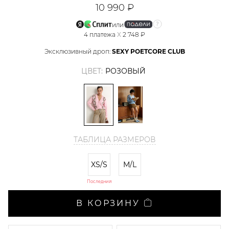
10 990 ₽
или
4
платежа
X
2 748 ₽
Эксклюзивный дроп:
SEXY POETCORE CLUB
ЦВЕТ:
РОЗОВЫЙ
ТАБЛИЦА РАЗМЕРОВ
XS/S
M/L
Последний
В КОРЗИНУ