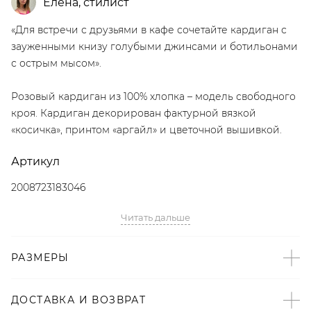
Елена
,
стилист
«Для встречи с друзьями в кафе сочетайте кардиган с
зауженными книзу голубыми джинсами и ботильонами
с острым мысом».
Розовый кардиган из 100% хлопка – модель свободного
кроя. Кардиган декорирован фактурной вязкой
«косичка», принтом «аргайл» и цветочной вышивкой.
Артикул
2008723183046
Читать дальше
Детали
– Дизайн: Санкт-Петербург, Россия;
РАЗМЕРЫ
– В составе: 100% хлопок – натуральный,
гипоаллергенный материал, который хорошо «дышит»;
– Розовый цвет;
ДОСТАВКА И ВОЗВРАТ