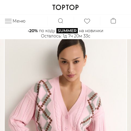
Меню
ЗА
-20%
 по коду 
SUMMER
 на новинки
Осталось: 
1д 7ч 20м 33с