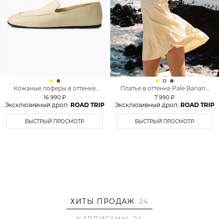
Кожаные лоферы в оттенке
Платье в оттенке Pale Banana
Pale Banana Lera Nena
TOPTOP
16 990 ₽
7 990 ₽
Эксклюзивный дроп:
ROAD TRIP
Эксклюзивный дроп:
ROAD TRIP
БЫСТРЫЙ ПРОСМОТР
БЫСТРЫЙ ПРОСМОТР
ХИТЫ ПРОДАЖ
24
КАРДИГАНЫ
24