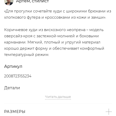
Артём
,
стилист
«Для прогулки сочетайте худи с широкими брюками из
хлопкового футера и кроссовками из кожи и замши».
Коричневое худи из вискозного неопрена – модель
оверсайз-кроя с застежкой-молнией и боковыми
карманами. Мягкий, плотный и упругий материал
хорошо держит форму и обеспечивает комфортный
температурный режим.
Артикул
2008723155234
Детали
Читать дальше
– Дизайн: Санкт-Петербург, Россия;
– Коричневый цвет;
– Оверсайз-крой со спущенной линией плеч;
РАЗМЕРЫ