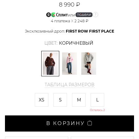
8 990 ₽
или
4
платежа
X
2 248 ₽
Эксклюзивный дроп:
FIRST ROW FIRST PLACE
ЦВЕТ:
КОРИЧНЕВЫЙ
ТАБЛИЦА РАЗМЕРОВ
XS
S
M
L
Осталось 2
В КОРЗИНУ