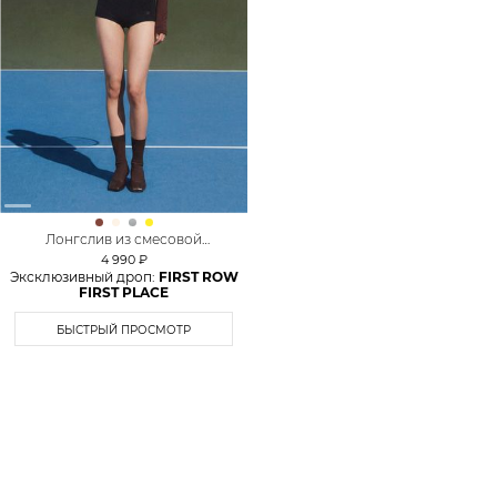
Лонгслив из смесовой
вискозы TOPTOP
4 990 ₽
Эксклюзивный дроп:
FIRST ROW
FIRST PLACE
БЫСТРЫЙ ПРОСМОТР