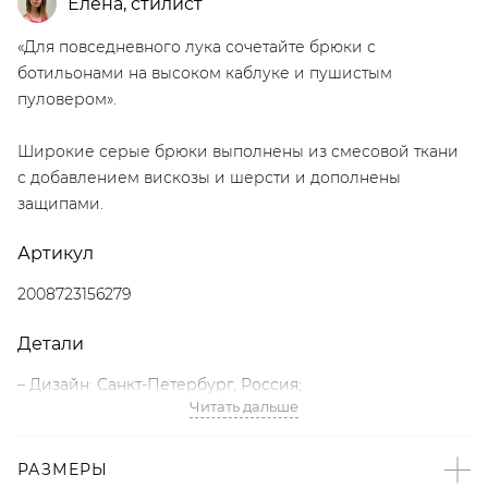
Елена
,
стилист
«Для повседневного лука сочетайте брюки с
ботильонами на высоком каблуке и пушистым
пуловером».
Широкие серые брюки выполнены из смесовой ткани
с добавлением вискозы и шерсти и дополнены
защипами.
Артикул
2008723156279
Детали
– Дизайн: Санкт-Петербург, Россия;
Читать дальше
– Серый цвет;
– Свободный крой;
– Защипы;
РАЗМЕРЫ