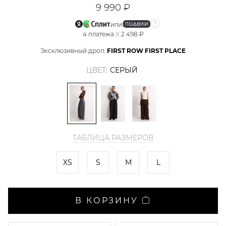
9 990 ₽
или
4
платежа
X
2 498 ₽
Эксклюзивный дроп:
FIRST ROW FIRST PLACE
ЦВЕТ:
СЕРЫЙ
ТАБЛИЦА РАЗМЕРОВ
XS
S
M
L
В КОРЗИНУ