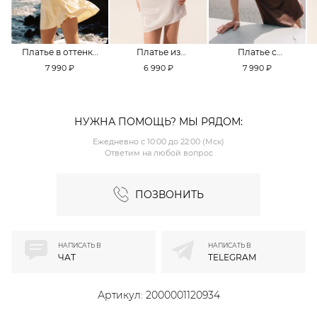
Платье в оттенке
Платье из
Платье с
Pale Banana
смесовой вискозы
кружевной
7 990 ₽
6 990 ₽
7 990 ₽
TOPTOP
TOPTOP
отделкой TOPTOP
НУЖНА ПОМОЩЬ? МЫ РЯДОМ:
Ежедневно с 10:00 до 22:00 (Мск)
Ответим на любой вопрос
ПОЗВОНИТЬ
НАПИСАТЬ В
НАПИСАТЬ В
ЧАТ
TELEGRAM
Артикул:
2000001120934