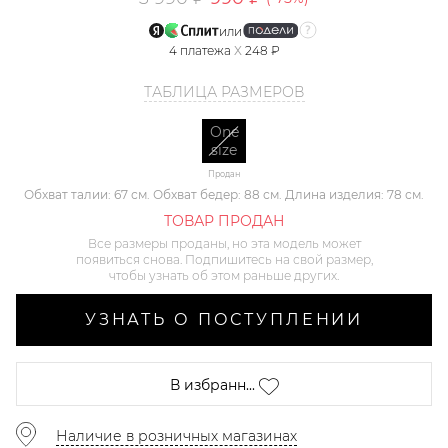
или
4
платежа
X
248 ₽
ТАБЛИЦА РАЗМЕРОВ
One
size
Продан
Обхват талии: 67 см. Обхват бедер: 88 см. Длина изделия: 78 см.
ТОВАР ПРОДАН
Все размеры проданы, но эта модель может
появиться снова. Подпишитесь на свой размер,
чтобы узнать об этом раньше других.
УЗНАТЬ О ПОСТУПЛЕНИИ
В избранн...
Наличие в розничных магазинах