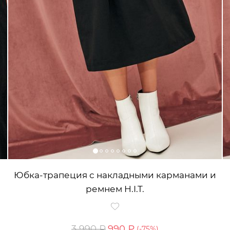
Юбка-трапеция с накладными карманами и
ремнем H.I.T.
3 990 ₽
990 ₽
(-
75
%)