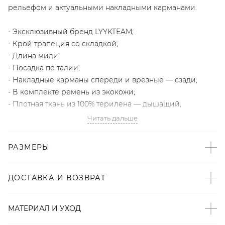
рельефом и актуальными накладными карманами.
- Эксклюзивный бренд LYYKTEAM;
- Крой трапеция со складкой;
- Длина миди;
- Посадка по талии;
- Накладные карманы спереди и врезные — сзади;
- В комплекте ремень из экокожи;
- Плотная ткань из 100% терилена — дышащий,
износостойкий и сохраняющий форму материал.
Читать дальше
Образ
РАЗМЕРЫ
На Даше размер One size, параметры 84/61/87, рост 172
см.
ДОСТАВКА И ВОЗВРАТ
Артикул
МАТЕРИАЛ И УХОД
2000001120934