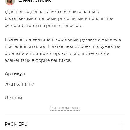
Елена
,
стилист
«Для повседневного лука сочетайте платье с
босоножками с тонкими ремешками и небольшой
сумкой-багетом на ремне-цепочке».
Розовое платье-мини с короткими рукавами – модель
приталенного кроя. Платье декорировано кружевной
отделкой и принтом «горох» с дополнительными
элементами в форме бантиков.
Артикул
2008723184173
Детали
Читать дальше
– Дизайн: Санкт-Петербург, Россия;
– Принт «горох» – тренд SS’26 по версии The Blueprint;
– Розовый цвет;
РАЗМЕРЫ
– Приталенный крой;