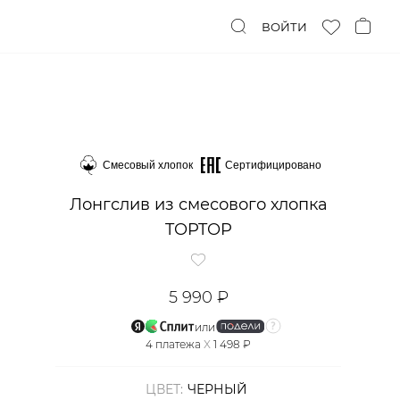
ВОЙТИ
Смесовый хлопок
Сертифицировано
Лонгслив из смесового хлопка
TOPTOP
5 990 ₽
или
4
платежа
X
1 498 ₽
ЦВЕТ:
ЧЕРНЫЙ