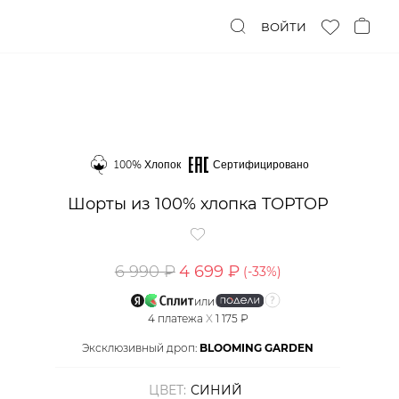
ВОЙТИ
100% Хлопок
Сертифицировано
Шорты из 100% хлопка TOPTOP
6 990 ₽
4 699 ₽
(-
33
%)
или
4
платежа
X
1 175 ₽
Эксклюзивный дроп:
BLOOMING GARDEN
ЦВЕТ:
СИНИЙ