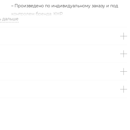
– Произведено по индивидуальному заказу и под
контролем бренда: КНР.
ь дальше
Образ
На Насте размер S, параметры 93/61/90, рост 175 см.
Образ дополнен
ЛОНГСЛИВ С ПРОЗРАЧНЫМИ
РУКАВАМИ TOPTOP