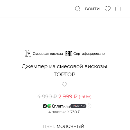
ВОЙТИ
Смесовая вискоза
Сертифицировано
Джемпер из смесовой вискозы
TOPTOP
4 990 ₽
2 999 ₽
(-
40
%)
или
4
платежа
X
750 ₽
ЦВЕТ:
МОЛОЧНЫЙ