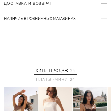
ДОСТАВКА И ВОЗВРАТ
прочный, износостойкий материал, который хорошо
сохраняет форму и цвет;
– Произведено по индивидуальному заказу и под
НАЛИЧИЕ В
РОЗНИЧНЫХ
МАГАЗИНАХ
контролем бренда: КНР.
ХИТЫ ПРОДАЖ
24
ПЛАТЬЯ-МИНИ
24