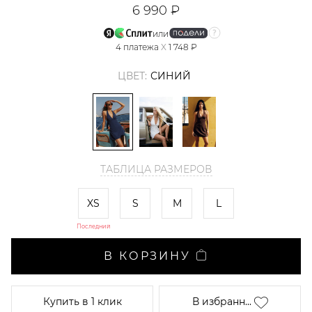
6 990 ₽
или
4
платежа
X
1 748 ₽
ЦВЕТ:
СИНИЙ
ТАБЛИЦА РАЗМЕРОВ
XS
S
M
L
Последний
В КОРЗИНУ
Купить
в 1 клик
В избранн...