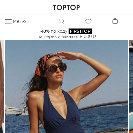
Меню
ЗА
-10%
 по коду 
FIRSTTOP
на первый заказ от 8 000 ₽