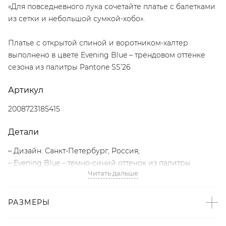
«Для повседневного лука сочетайте платье с балетками
из сетки и небольшой сумкой-хобо».
Платье с открытой спиной и воротником-халтер
выполнено в цвете Evening Blue – трендовом оттенке
сезона из палитры Pantone SS’26.
Артикул
2008723185415
Детали
– Дизайн: Санкт-Петербург, Россия;
– Evening Blue – темно-синий оттенок из палитры
Читать дальше
Pantone SS’26;
– Приталенный крой;
– Воротник-халтер;
РАЗМЕРЫ
– Декоративные сборки на лифе;
– В составе: 78% полиэстер, 18% вискоза, 4% эластан –