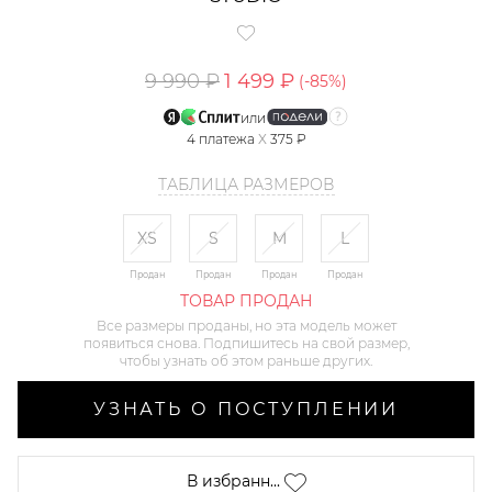
9 990 ₽
1 499 ₽
(-
85
%)
или
4
платежа
X
375 ₽
ТАБЛИЦА РАЗМЕРОВ
XS
S
M
L
Продан
Продан
Продан
Продан
ТОВАР ПРОДАН
Все размеры проданы, но эта модель может
появиться снова. Подпишитесь на свой размер,
чтобы узнать об этом раньше других.
УЗНАТЬ О ПОСТУПЛЕНИИ
В избранн...