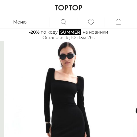
Меню
ЗА
-20%
 по коду 
SUMMER
 на новинки
Осталось: 
1д 10ч 13м 26с