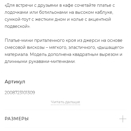
«Для встречи с друзьями в кафе сочетайте платье с
лодочками или ботильонами на высоком каблуке,
сумкой-тоут с жестким дном и колье с акцентной
подвеской».
Платье-мини приталенного кроя из джерси на основе
смесовой вискозы – мягкого, эластичного, «дышащего»
материала. Модель дополнена квадратным вырезом и
длинными рукавами-митенками.
Артикул
2008723101309
Читать дальше
Детали
– Произведено по индивидуальному заказу и под
РАЗМЕРЫ
контролем бренда: Россия;