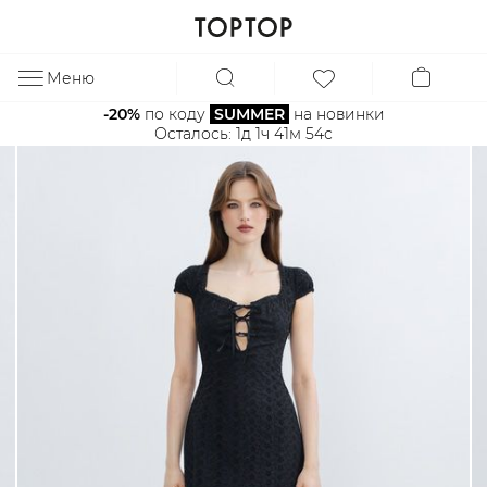
Меню
ЗА
-20%
 по коду 
SUMMER
 на новинки
Осталось: 
1д 1ч 41м 53с