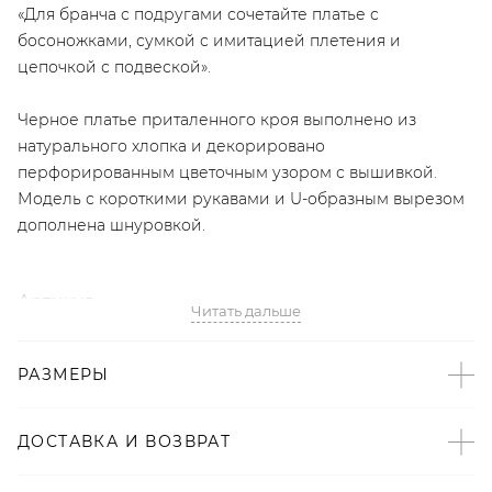
«Для бранча с подругами сочетайте платье с
босоножками, сумкой с имитацией плетения и
цепочкой с подвеской».
Черное платье приталенного кроя выполнено из
натурального хлопка и декорировано
перфорированным цветочным узором с вышивкой.
Модель с короткими рукавами и U-образным вырезом
дополнена шнуровкой.
Артикул
Читать дальше
2008723122625
РАЗМЕРЫ
Детали
– Дизайн: Санкт-Петербург, Россия;
ДОСТАВКА И ВОЗВРАТ
– В составе: 100% хлопок – натуральный,
гипоаллергенный материал, который хорошо «дышит»;