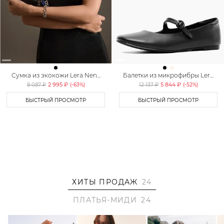
Сумка из экокожи Lera Nena
Балетки из микрофибры Lera
Unreal
Nena Unreal
2 995 ₽
5 844 ₽
8 087 ₽
(-
63
%)
12 137 ₽
(-
52
%)
БЫСТРЫЙ ПРОСМОТР
БЫСТРЫЙ ПРОСМОТР
ХИТЫ ПРОДАЖ
24
ПЛАТЬЯ-МИДИ
24