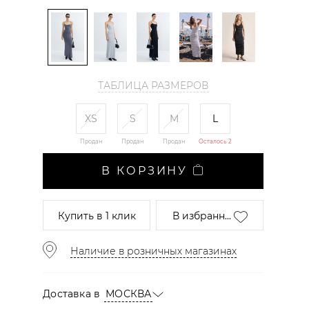
ТАБЛИЦА РАЗМЕРОВ
XS
S
M
L
Продан
Продан
Продан
Осталось 2
В КОРЗИНУ
Купить
в 1 клик
В избранн...
Наличие в розничных магазинах
Доставка в
МОСКВА