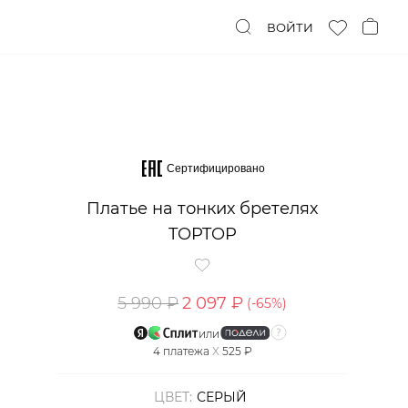
ВОЙТИ
Сертифицировано
Платье на тонких бретелях
TOPTOP
5 990 ₽
2 097 ₽
(-
65
%)
или
4
платежа
X
525 ₽
ЦВЕТ:
СЕРЫЙ