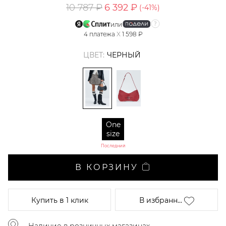
10 787 ₽
6 392 ₽
(-
41
%)
или
4
платежа
X
1 598 ₽
ЦВЕТ:
ЧЕРНЫЙ
One
size
Последний
В КОРЗИНУ
Купить
в 1 клик
В избранн...