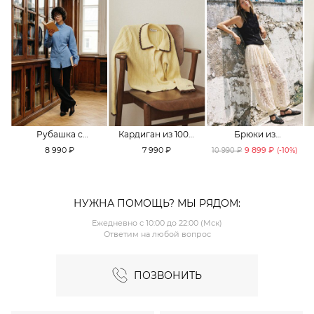
Рубашка с
Кардиган из 100%
Брюки из
принтом «клетка»
хлопка TOPTOP
смесового хлопка
8 990 ₽
7 990 ₽
9 899 ₽
10 990 ₽
(-
10
%)
TOPTOP
TOPTOP
НУЖНА ПОМОЩЬ? МЫ РЯДОМ:
Ежедневно с 10:00 до 22:00 (Мск)
Ответим на любой вопрос
ПОЗВОНИТЬ