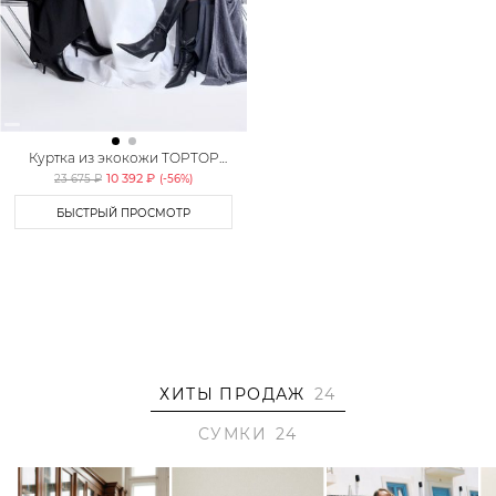
Куртка из экокожи TOPTOP
STUDIO
10 392 ₽
23 675 ₽
(-
56
%)
БЫСТРЫЙ ПРОСМОТР
ХИТЫ ПРОДАЖ
24
СУМКИ
24