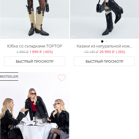
Юбка со складками TOPTOP
Казаки из натуральной кожи
Lera Nena
1 999 ₽
29 990 ₽
4 990 ₽
(-
60
%)
40 487 ₽
(-
26
%)
БЫСТРЫЙ ПРОСМОТР
БЫСТРЫЙ ПРОСМОТР
BESTSELLER