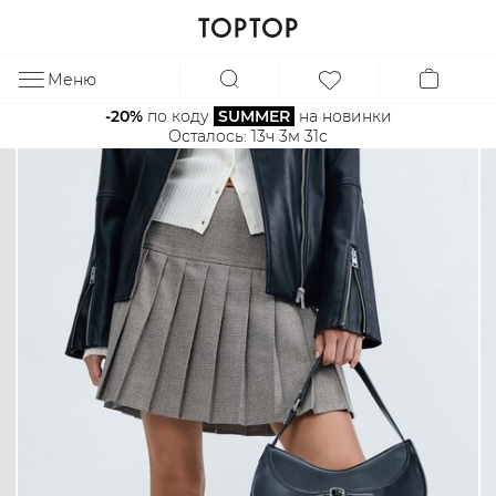
Меню
ЗА
-20%
 по коду 
SUMMER
 на новинки
Осталось: 
13ч 3м 30с