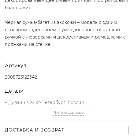
декорированным цветочным принтом, и остроносыми
балетками».
Черная сумка-багет из экокожи – модель с одним
основным отделением. Сумка дополнена короткой
ручкой с люверсами и декоративными ремешками с
пряжками на стенке.
Артикул
2008723122342
Детали
– Дизайн: Санкт-Петербург, Россия;
– Люверсы – тренд SS’24 по версии Vogue;
Читать дальше
– Черный цвет;
– Сумка-багет;
ДОСТАВКА И ВОЗВРАТ
– Одно основное отделение с застежкой-молнией;