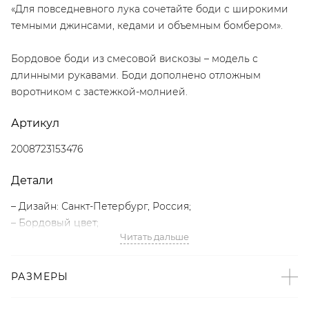
«Для повседневного лука сочетайте боди с широкими
темными джинсами, кедами и объемным бомбером».
Бордовое боди из смесовой вискозы – модель с
длинными рукавами. Боди дополнено отложным
воротником с застежкой-молнией.
Артикул
2008723153476
Детали
– Дизайн: Санкт-Петербург, Россия;
– Бордовый цвет;
Читать дальше
– Длинные рукава;
– Отложной воротник с застежкой-молнией;
– В составе: 90% вискоза, 10% эластан – мягкий, прочный,
РАЗМЕРЫ
«дышащий» материал, который хорошо сохраняет
форму и цвет;