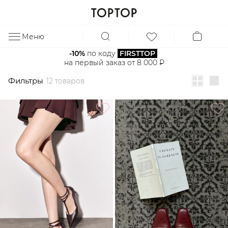
Фильтры
12 товаров
Меню
ЗА
-10%
 по коду 
FIRSTTOP
на первый заказ от 8 000 ₽
Фильтры
12 товаров