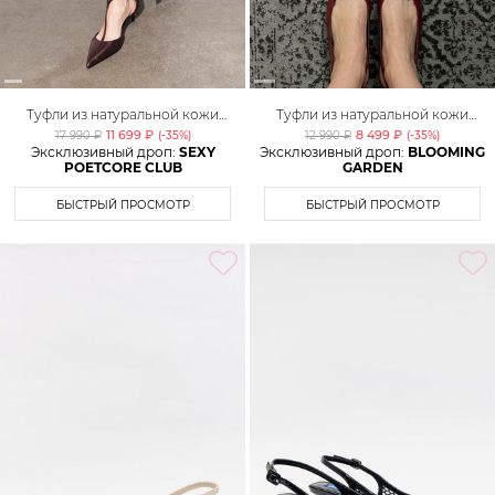
Туфли из натуральной кожи
Туфли из натуральной кожи
Lera Nena
Lera Nena
11 699 ₽
8 499 ₽
17 990 ₽
(-
35
%)
12 990 ₽
(-
35
%)
Эксклюзивный дроп:
SEXY
Эксклюзивный дроп:
BLOOMING
POETCORE CLUB
GARDEN
БЫСТРЫЙ ПРОСМОТР
БЫСТРЫЙ ПРОСМОТР