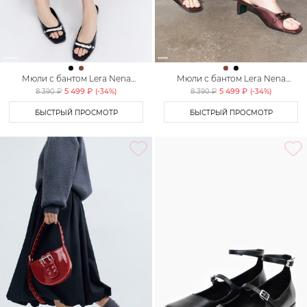
Мюли с бантом Lera Nena
Мюли с бантом Lera Nena
Unreal
Unreal
5 499 ₽
5 499 ₽
8 390 ₽
(-
34
%)
8 390 ₽
(-
34
%)
БЫСТРЫЙ ПРОСМОТР
БЫСТРЫЙ ПРОСМОТР