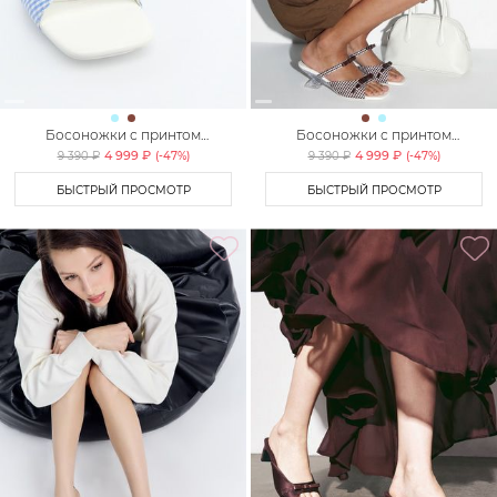
Босоножки с принтом
Босоножки с принтом
«клетка» Lera Nena Unreal
«клетка» Lera Nena Unreal
4 999 ₽
4 999 ₽
9 390 ₽
(-
47
%)
9 390 ₽
(-
47
%)
БЫСТРЫЙ ПРОСМОТР
БЫСТРЫЙ ПРОСМОТР