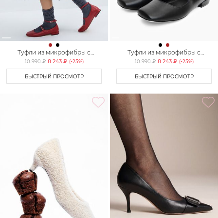
Туфли из микрофибры с
Туфли из микрофибры с
ремешками Lera Nena Unreal
ремешками Lera Nena Unreal
8 243 ₽
8 243 ₽
10 990 ₽
(-
25
%)
10 990 ₽
(-
25
%)
БЫСТРЫЙ ПРОСМОТР
БЫСТРЫЙ ПРОСМОТР