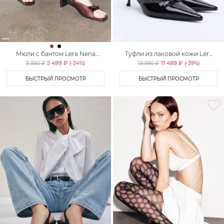
Мюли с бантом Lera Nena
Туфли из лаковой кожи Lera
Unreal
Nena
5 499 ₽
11 499 ₽
8 390 ₽
(-
34
%)
18 990 ₽
(-
39
%)
БЫСТРЫЙ ПРОСМОТР
БЫСТРЫЙ ПРОСМОТР