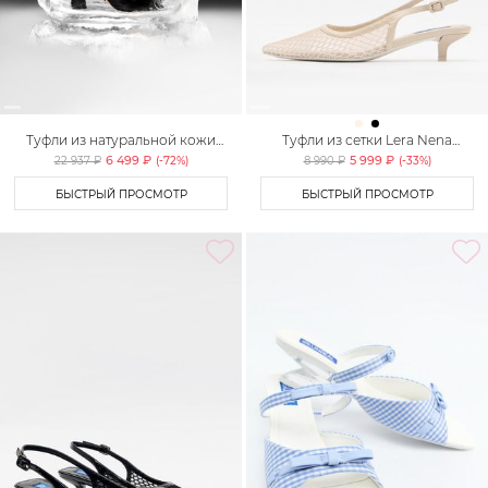
Туфли из натуральной кожи
Туфли из сетки Lera Nena
Lera Nena
Unreal
6 499 ₽
5 999 ₽
22 937 ₽
(-
72
%)
8 990 ₽
(-
33
%)
БЫСТРЫЙ ПРОСМОТР
БЫСТРЫЙ ПРОСМОТР