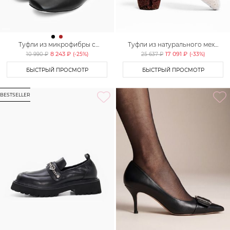
Туфли из микрофибры с
Туфли из натурального меха
ремешками Lera Nena Unreal
Lera Nena
8 243 ₽
17 091 ₽
10 990 ₽
(-
25
%)
25 637 ₽
(-
33
%)
БЫСТРЫЙ ПРОСМОТР
БЫСТРЫЙ ПРОСМОТР
BESTSELLER