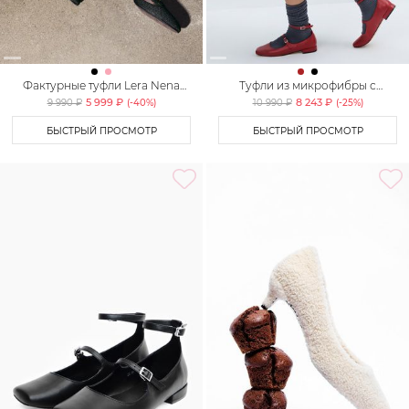
Фактурные туфли Lera Nena
Туфли из микрофибры с
Unreal
ремешками Lera Nena Unreal
5 999 ₽
8 243 ₽
9 990 ₽
(-
40
%)
10 990 ₽
(-
25
%)
БЫСТРЫЙ ПРОСМОТР
БЫСТРЫЙ ПРОСМОТР