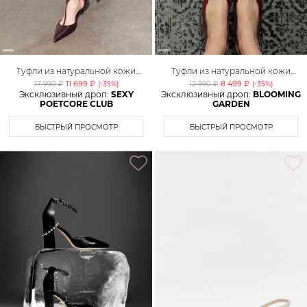
Туфли из натуральной кожи
Туфли из натуральной кожи
Lera Nena
Lera Nena
11 699 ₽
8 499 ₽
17 990 ₽
(-
35
%)
12 990 ₽
(-
35
%)
Эксклюзивный дроп:
SEXY
Эксклюзивный дроп:
BLOOMING
POETCORE CLUB
GARDEN
БЫСТРЫЙ ПРОСМОТР
БЫСТРЫЙ ПРОСМОТР