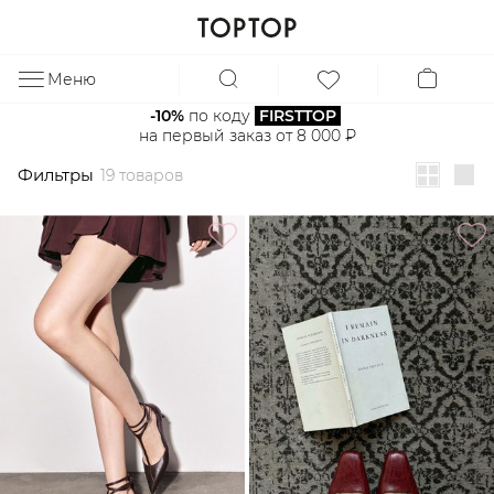
Фильтры
19 товаров
Меню
ЗА
-10%
 по коду 
FIRSTTOP
на первый заказ от 8 000 ₽
Фильтры
19 товаров