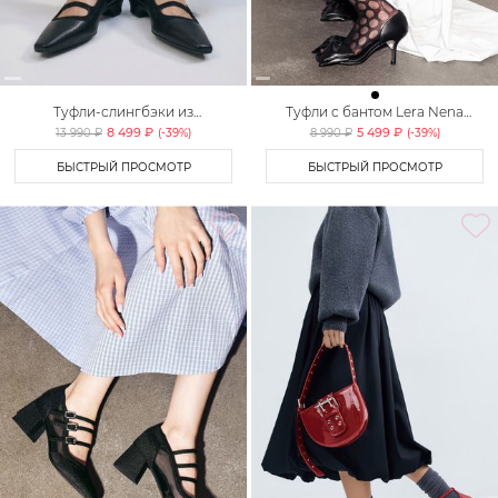
Туфли-слингбэки из
Туфли с бантом Lera Nena
натуральной кожи Lera Nena
Unreal
8 499 ₽
5 499 ₽
13 990 ₽
(-
39
%)
8 990 ₽
(-
39
%)
БЫСТРЫЙ ПРОСМОТР
БЫСТРЫЙ ПРОСМОТР