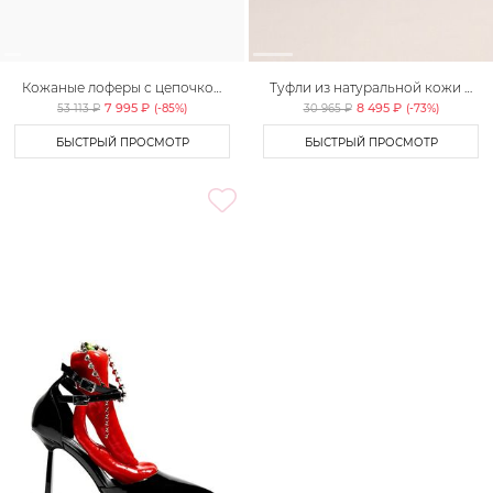
Кожаные лоферы с цепочкой
Туфли из натуральной кожи с
Lera Nena
декоративным ремешком
7 995 ₽
8 495 ₽
53 113 ₽
(-
85
%)
30 965 ₽
(-
73
%)
Lera Nena
БЫСТРЫЙ ПРОСМОТР
БЫСТРЫЙ ПРОСМОТР