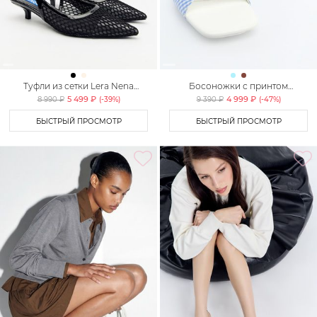
Туфли из сетки Lera Nena
Босоножки с принтом
Unreal
«клетка» Lera Nena Unreal
5 499 ₽
4 999 ₽
8 990 ₽
(-
39
%)
9 390 ₽
(-
47
%)
БЫСТРЫЙ ПРОСМОТР
БЫСТРЫЙ ПРОСМОТР