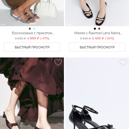
Босоножки с принтом
Мюли с бантом Lera Nena
«клетка» Lera Nena Unreal
Unreal
4 999 ₽
5 499 ₽
9 390 ₽
(-
47
%)
8 390 ₽
(-
34
%)
БЫСТРЫЙ ПРОСМОТР
БЫСТРЫЙ ПРОСМОТР