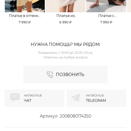
Платье в оттенке
Платье из
Платье с
Pale Banana
смесовой вискозы
кружевной
7 990 ₽
6 990 ₽
7 990 ₽
TOPTOP
TOPTOP
отделкой TOPTOP
НУЖНА ПОМОЩЬ? МЫ РЯДОМ:
Ежедневно с 10:00 до 22:00 (Мск)
Ответим на любой вопрос
ПОЗВОНИТЬ
НАПИСАТЬ В
НАПИСАТЬ В
ЧАТ
TELEGRAM
Артикул:
2008080174350