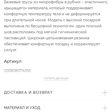
Бежевые трусы из микрофибры в рубчик – эластичного,
«дышащего» материала, который поддерживает
комфортную температуру тела и не деформируется
при длительной носке. Модель с высокой посадкой
выполнена по бесшовной технологии, один плоский
шов расположен под мягкой гигиенической
ластовицей. Широкая цельновязаная резинка
обеспечивает комфортную посадку и корректирует
силуэт.
Артикул
2008080174350
Читать дальше
Детали
– Дизайн: Санкт-Петербург, Россия;
ДОСТАВКА И ВОЗВРАТ
– Выполнено по бесшовной технологии;
– Нейтральный бежевый оттенок;
МАТЕРИАЛ И УХОД
– Высокая посадка;