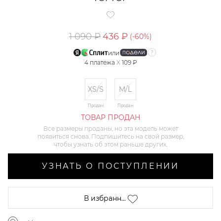
1 090 ₽
436 ₽
(-
60
%)
или
4
платежа
X
109 ₽
XS/S
M/L
Продан
Продан
ТОВАР ПРОДАН
Все размеры проданы, но эта модель может
появиться снова. Подпишитесь на свой размер,
чтобы узнать об этом раньше других.
УЗНАТЬ О ПОСТУПЛЕНИИ
В избранн...