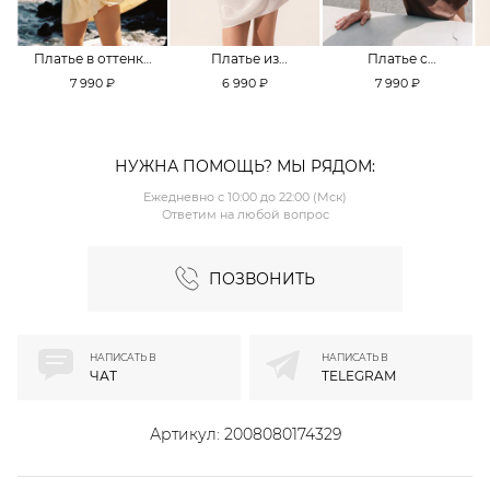
Платье в оттенке
Платье из
Платье с
Pale Banana
смесовой вискозы
кружевной
7 990 ₽
6 990 ₽
7 990 ₽
TOPTOP
TOPTOP
отделкой TOPTOP
НУЖНА ПОМОЩЬ? МЫ РЯДОМ:
Ежедневно с 10:00 до 22:00 (Мск)
Ответим на любой вопрос
ПОЗВОНИТЬ
НАПИСАТЬ В
НАПИСАТЬ В
ЧАТ
TELEGRAM
Артикул:
2008080174329