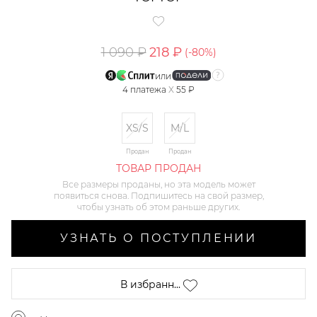
1 090 ₽
218 ₽
(-
80
%)
или
4
платежа
X
55 ₽
XS/S
M/L
Продан
Продан
ТОВАР ПРОДАН
Все размеры проданы, но эта модель может
появиться снова. Подпишитесь на свой размер,
чтобы узнать об этом раньше других.
УЗНАТЬ О ПОСТУПЛЕНИИ
В избранн...