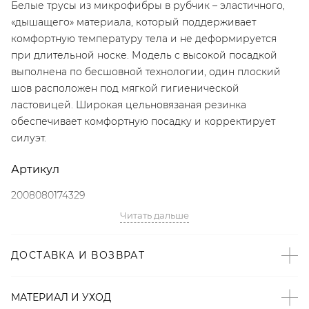
Белые трусы из микрофибры в рубчик – эластичного,
«дышащего» материала, который поддерживает
комфортную температуру тела и не деформируется
при длительной носке. Модель с высокой посадкой
выполнена по бесшовной технологии, один плоский
шов расположен под мягкой гигиенической
ластовицей. Широкая цельновязаная резинка
обеспечивает комфортную посадку и корректирует
силуэт.
Артикул
2008080174329
Читать дальше
Детали
– Дизайн: Санкт-Петербург, Россия;
ДОСТАВКА И ВОЗВРАТ
– Выполнено по бесшовной технологии;
– Классический белый цвет;
МАТЕРИАЛ И УХОД
– Высокая посадка;