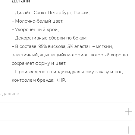
Детали
– Дизайн: Санкт-Петербург, Россия;
– Молочно-белый цвет;
– Укороченный крой;
– Декоративные сборки по бокам;
– В составе: 95% вискоза, 5% эластан – мягкий,
эластичный, «дышащий» материал, который хорошо
сохраняет форму и цвет;
– Произведено по индивидуальному заказу и под
контролем бренда: КНР.
ь дальше
Образ
На Лере размер S, параметры 83/60/89, рост 178 см.
Образ дополнен
ШОРТЫ ИЗ СМЕСОВОЙ ВИСКОЗЫ
TOPTOP
,
РУБАШКА ИЗ СМЕСОВОГО ХЛОПКА TOPTOP
,
МЮЛИ С КВАДРАТНЫМ МЫСОМ LERA NENA