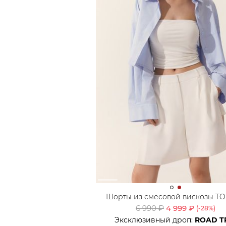
Шорты из смесовой вискозы T
6 990 ₽
4 999 ₽
(-
28
%)
Эксклюзивный дроп:
ROAD T