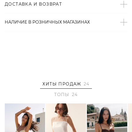
ДОСТАВКА И ВОЗВРАТ
– Фактура «под крокодила»;
– Застежка-молния на спине;
– Мягкая подкладка;
НАЛИЧИЕ В
РОЗНИЧНЫХ
МАГАЗИНАХ
– 100% vegan friendly износостойкая экокожа.
Образ
На Яне размер S, параметры 84/60/90, рост 175 см.
ХИТЫ ПРОДАЖ
24
ТОПЫ
24