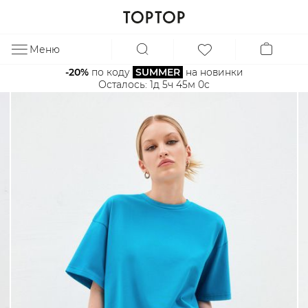
Меню
ЗА
-20%
 по коду 
SUMMER
 на новинки
Осталось: 
1д 5ч 45м 0с