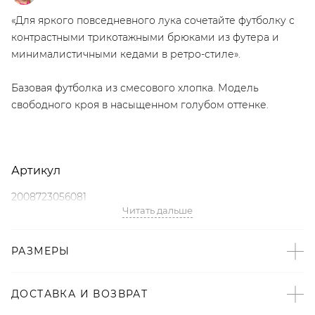
«Для яркого повседневного лука сочетайте футболку с
контрастными трикотажными брюками из футера и
минималистичными кедами в ретро-стиле».
Базовая футболка из смесового хлопка. Модель
свободного кроя в насыщенном голубом оттенке.
Артикул
2008723056081
Читать дальше
Детали
РАЗМЕРЫ
– Произведено по индивидуальному заказу и под
контролем бренда: Россия;
– Дизайн: Санкт-Петербург, Россия;
ДОСТАВКА И ВОЗВРАТ
– Голубой цвет – тренд SS’22 по версии Vogue;