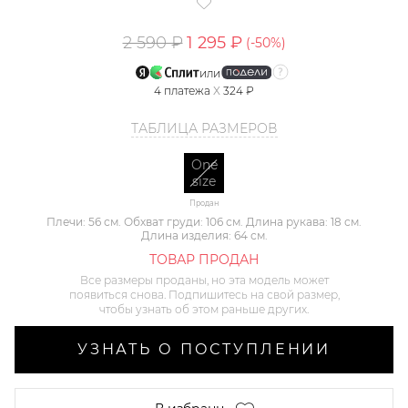
2 590 ₽
1 295 ₽
(-
50
%)
или
4
платежа
X
324 ₽
ТАБЛИЦА РАЗМЕРОВ
One
size
Продан
Плечи: 56 см. Обхват груди: 106 см. Длина рукава: 18 см.
Длина изделия: 64 см.
ТОВАР ПРОДАН
Все размеры проданы, но эта модель может
появиться снова. Подпишитесь на свой размер,
чтобы узнать об этом раньше других.
УЗНАТЬ О ПОСТУПЛЕНИИ