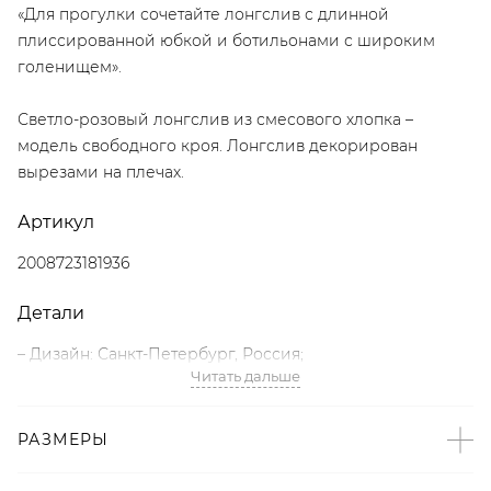
«Для прогулки сочетайте лонгслив с длинной
плиссированной юбкой и ботильонами с широким
голенищем».
Светло-розовый лонгслив из смесового хлопка –
модель свободного кроя. Лонгслив декорирован
вырезами на плечах.
Артикул
2008723181936
Детали
– Дизайн: Санкт-Петербург, Россия;
Читать дальше
– Розовый цвет;
– Свободный крой;
– Декоративные вырезы на плечах;
РАЗМЕРЫ
– Логотип бренда на рукаве;
– В составе: 96% хлопок, 4% эластан – мягкий, прочный,