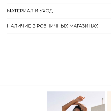
На Тане размер S, параметры 84/63/89, рост 170 см.
МАТЕРИАЛ И УХОД
Артикул
НАЛИЧИЕ В
РОЗНИЧНЫХ
МАГАЗИНАХ
2000001072295