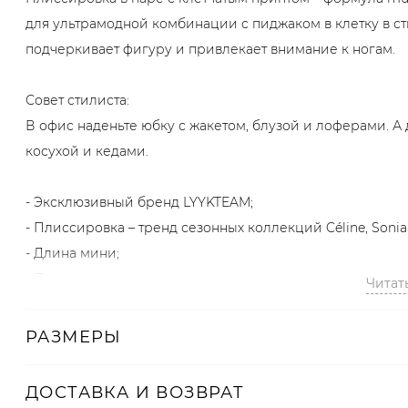
для ультрамодной комбинации с пиджаком в клетку в сти
подчеркивает фигуру и привлекает внимание к ногам.
Совет стилиста:
В офис наденьте юбку с жакетом, блузой и лоферами. А 
косухой и кедами.
- Эксклюзивный бренд LYYKTEAM;
- Плиссировка – тренд сезонных коллекций Céline, Sonia R
- Длина мини;
- Посадка по талии;
Читат
- Плиссировка;
- Расклешенный фасон;
РАЗМЕРЫ
- В составе 85% хлопок, 15% полиэстер.
ДОСТАВКА И ВОЗВРАТ
Образ