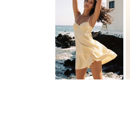
XS
S
M
L