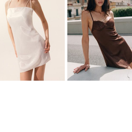
XS
S
M
L
XS
S
M
L