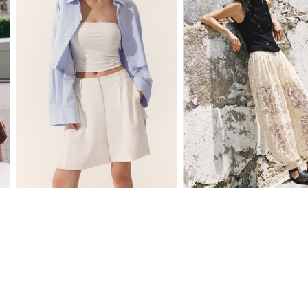
XS
S
M
L
XS
S
M
L