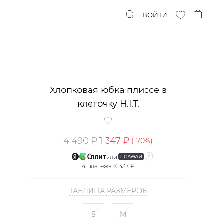
ВОЙТИ
Хлопковая юбка плиссе в
клеточку H.I.T.
4 490 ₽
1 347 ₽
(-
70
%)
или
4
платежа
X
337 ₽
ТАБЛИЦА РАЗМЕРОВ
S
M