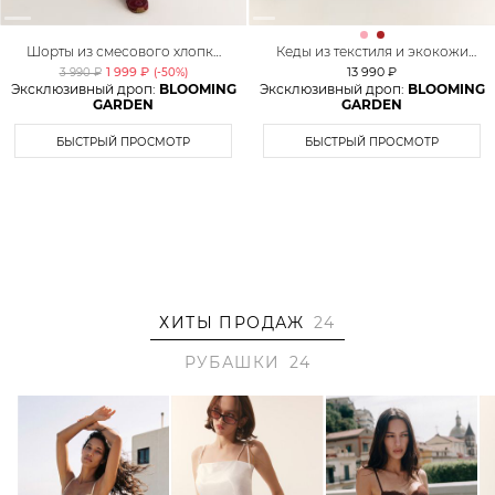
Шорты из смесового хлопка
Кеды из текстиля и экокожи
TOPTOP
Lera Nena Unreal
1 999 ₽
13 990 ₽
3 990 ₽
(-
50
%)
Эксклюзивный дроп:
BLOOMING
Эксклюзивный дроп:
BLOOMING
GARDEN
GARDEN
БЫСТРЫЙ ПРОСМОТР
БЫСТРЫЙ ПРОСМОТР
ХИТЫ ПРОДАЖ
24
РУБАШКИ
24