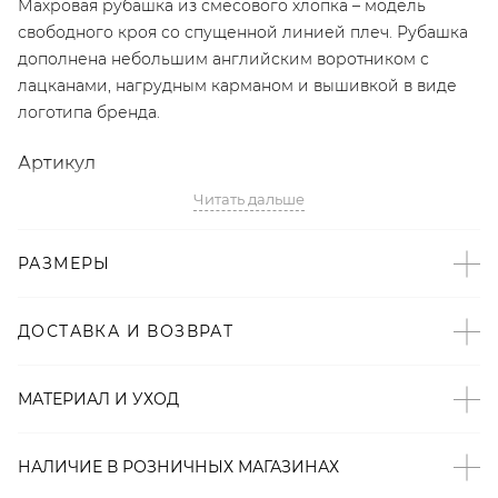
Махровая рубашка из смесового хлопка – модель
свободного кроя со спущенной линией плеч. Рубашка
дополнена небольшим английским воротником с
лацканами, нагрудным карманом и вышивкой в виде
логотипа бренда.
Артикул
Читать дальше
2008723150079
Детали
РАЗМЕРЫ
– Дизайн: Санкт-Петербург, Россия;
– Бордовый цвет;
ДОСТАВКА И ВОЗВРАТ
– Свободный крой со спущенной линией плеч;
– Английский воротник с лацканами;
МАТЕРИАЛ И УХОД
– Нагрудный карман;
– Вышивка в виде логотипа бренда;
– В составе: 80% хлопок, 20% полиэстер – мягкий,
НАЛИЧИЕ В
РОЗНИЧНЫХ
МАГАЗИНАХ
прочный, износостойкий материал, который хорошо