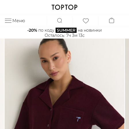
Меню
ЗА
-20%
 по коду 
SUMMER
 на новинки
Осталось: 
7ч 3м 13с