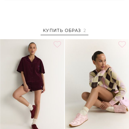
сохраняет форму и цвет;
– Произведено по индивидуальному заказу и под
контролем бренда: КНР.
КУПИТЬ ОБРАЗ
2
Образ
На Насте размер S, параметры 93/61/90, рост 175 см.
Образ дополнен
ШОРТЫ ИЗ СМЕСОВОГО ХЛОПКА
TOPTOP
,
КЕДЫ ИЗ ТЕКСТИЛЯ И ЭКОКОЖИ LERA NENA
UNREAL