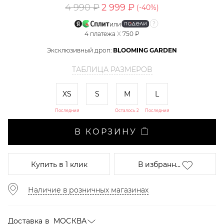
4 990 ₽
2 999 ₽
(-
40
%)
или
4
платежа
X
750 ₽
Эксклюзивный дроп:
BLOOMING GARDEN
ТАБЛИЦА РАЗМЕРОВ
XS
S
M
L
Последний
Осталось 2
Последний
В КОРЗИНУ
Купить
в 1 клик
В избранн...
Наличие в розничных магазинах
Доставка в
МОСКВА