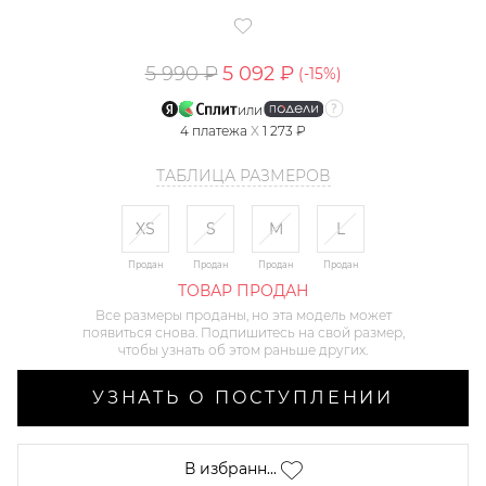
5 990 ₽
5 092 ₽
(-
15
%)
или
4
платежа
X
1 273 ₽
ТАБЛИЦА РАЗМЕРОВ
XS
S
M
L
Продан
Продан
Продан
Продан
ТОВАР ПРОДАН
Все размеры проданы, но эта модель может
появиться снова. Подпишитесь на свой размер,
чтобы узнать об этом раньше других.
УЗНАТЬ О ПОСТУПЛЕНИИ
В избранн...