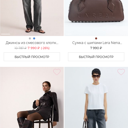
Джинсы из смесового хлопка
Сумка с шипами Lera Nena
TOPTOP
Unreal
7 990 ₽
7 990 ₽
10 787 ₽
(-
26
%)
БЫСТРЫЙ ПРОСМОТР
БЫСТРЫЙ ПРОСМОТР