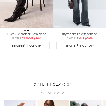
Высокие сапоги Lera Nena
Футболка из смесового
Unreal
хлопка TOPTOP
12 990 ₽
796 ₽
17 537 ₽
(-
26
%)
2 687 ₽
(-
70
%)
БЫСТРЫЙ ПРОСМОТР
БЫСТРЫЙ ПРОСМОТР
ХИТЫ ПРОДАЖ
24
РУБАШКИ
24