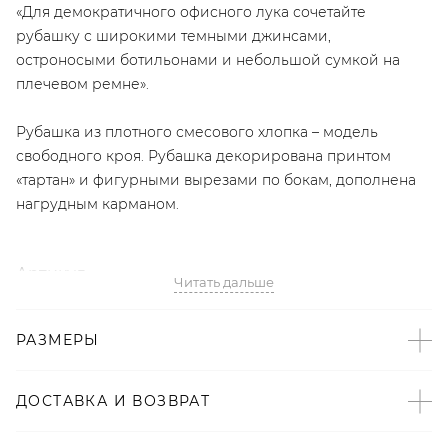
«Для демократичного офисного лука сочетайте
рубашку с широкими темными джинсами,
остроносыми ботильонами и небольшой сумкой на
плечевом ремне».
Рубашка из плотного смесового хлопка – модель
свободного кроя. Рубашка декорирована принтом
«тартан» и фигурными вырезами по бокам, дополнена
нагрудным карманом.
Артикул
Читать дальше
2008723117690
РАЗМЕРЫ
Детали
– Произведено по индивидуальному заказу и под
ДОСТАВКА И ВОЗВРАТ
контролем бренда: Киргизия;
– Дизайн: Санкт-Петербург, Россия;