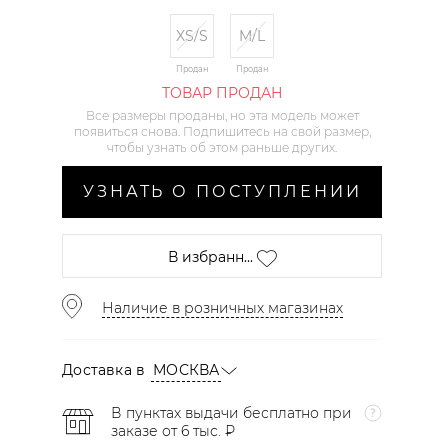
XS/S
M/L
Продан
Продан
ТОВАР ПРОДАН
Все размеры проданы, но эта модель может
появиться снова. Подпишитесь на свой размер,
чтобы узнать об этом раньше других.
УЗНАТЬ О ПОСТУПЛЕНИИ
В избранн...
Наличие в розничных магазинах
Доставка в
МОСКВА
В пунктах выдачи бесплатно при
заказе от 6 тыс. ₽