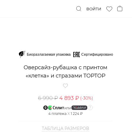
ВОЙТИ
Биоразлагаемая упаковка
Сертифицировано
Оверсайз-рубашка с принтом
«клетка» и стразами TOPTOP
6 990 ₽
4 893 ₽
(-
30
%)
или
4
платежа
X
1 224 ₽
ТАБЛИЦА РАЗМЕРОВ