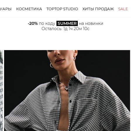
СУАРЫ
КОСМЕТИКА
TOPTOP STUDIO
ХИТЫ ПРОДАЖ
SALE
-20%
 по коду 
SUMMER
 на новинки
Осталось: 
1д 1ч 20м 9с