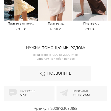
Платье в оттенке
Платье из
Платье с
Pale Banana
смесовой вискозы
кружевной
7 990 ₽
6 990 ₽
7 990 ₽
TOPTOP
TOPTOP
отделкой TOPTOP
НУЖНА ПОМОЩЬ? МЫ РЯДОМ:
Ежедневно с 10:00 до 22:00 (Мск)
Ответим на любой вопрос
ПОЗВОНИТЬ
НАПИСАТЬ В
НАПИСАТЬ В
ЧАТ
TELEGRAM
Артикул:
2008723080185