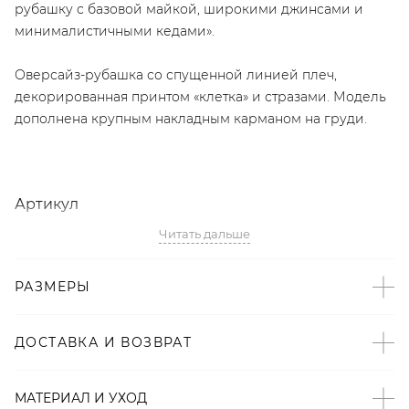
рубашку с базовой майкой, широкими джинсами и
минималистичными кедами».
Оверсайз-рубашка со спущенной линией плеч,
декорированная принтом «клетка» и стразами. Модель
дополнена крупным накладным карманом на груди.
Артикул
Читать дальше
2008723080185
Детали
РАЗМЕРЫ
– Произведено по индивидуальному заказу и под
контролем бренда: Киргизия;
ДОСТАВКА И ВОЗВРАТ
– Дизайн: Санкт-Петербург, Россия;
– Принт «клетка» – тренд SS’22 по версии Vogue;
МАТЕРИАЛ И УХОД
– Оверсайз-крой со спущенной линией плеч;