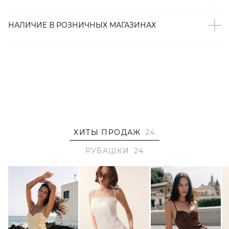
– Декор стразами;
– Накладной карман на груди;
НАЛИЧИЕ В
РОЗНИЧНЫХ
МАГАЗИНАХ
– В составе: 100% терилен – прочный, немнущийся
материал, который отлично сохраняет форму и цвет.
Образ
На Тае размер XS/S, параметры 80/61/91, рост 174 см.
ХИТЫ ПРОДАЖ
24
РУБАШКИ
24