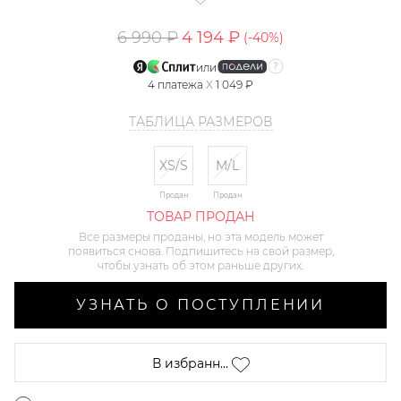
6 990 ₽
4 194 ₽
(-
40
%)
или
4
платежа
X
1 049 ₽
ТАБЛИЦА РАЗМЕРОВ
XS/S
M/L
Продан
Продан
ТОВАР ПРОДАН
Все размеры проданы, но эта модель может
появиться снова. Подпишитесь на свой размер,
чтобы узнать об этом раньше других.
УЗНАТЬ О ПОСТУПЛЕНИИ
В избранн...