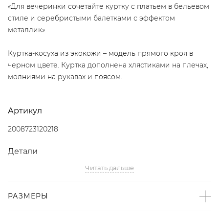
«Для вечеринки сочетайте куртку с платьем в бельевом
стиле и серебристыми балетками с эффектом
металлик».
Куртка-косуха из экокожи – модель прямого кроя в
черном цвете. Куртка дополнена хлястиками на плечах,
молниями на рукавах и поясом.
Артикул
2008723120218
Детали
Читать дальше
– Дизайн: Санкт-Петербург, Россия;
– Кожа – тренд SS’24 по версии The Symbol;
– Черный цвет;
РАЗМЕРЫ
– Прямой крой;
– Хлястики на плечах;