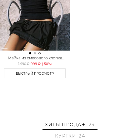
Майка из смесового хлопка
TOPTOP
999 ₽
1 990 ₽
(-
50
%)
БЫСТРЫЙ ПРОСМОТР
ХИТЫ ПРОДАЖ
24
КУРТКИ
24