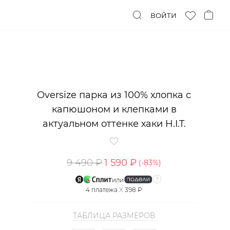
ВОЙТИ
Oversize парка из 100% хлопка с
капюшоном и клепками в
актуальном оттенке хаки H.I.T.
9 490 ₽
1 590 ₽
(-
83
%)
или
4
платежа
X
398 ₽
ТАБЛИЦА РАЗМЕРОВ