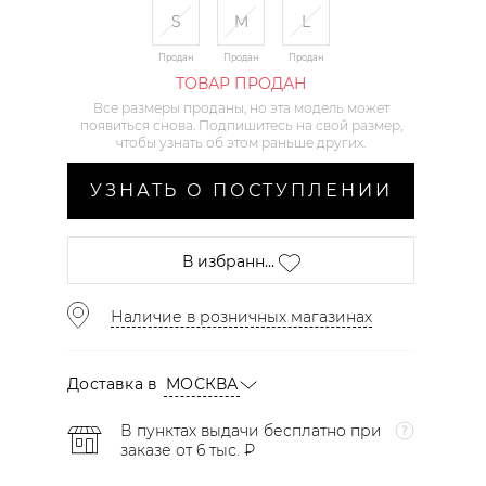
S
M
L
Продан
Продан
Продан
ТОВАР ПРОДАН
Все размеры проданы, но эта модель может
появиться снова. Подпишитесь на свой размер,
чтобы узнать об этом раньше других.
УЗНАТЬ О ПОСТУПЛЕНИИ
В избранн...
Наличие в розничных магазинах
Доставка в
МОСКВА
В пунктах выдачи бесплатно при
заказе от 6 тыс. ₽