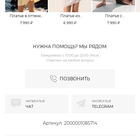
Платье в оттенке
Платье из
Платье с
Pale Banana
смесовой вискозы
кружевной
7 990 ₽
6 990 ₽
7 990 ₽
TOPTOP
TOPTOP
отделкой TOPTOP
НУЖНА ПОМОЩЬ? МЫ РЯДОМ:
Ежедневно с 10:00 до 22:00 (Мск)
Ответим на любой вопрос
ПОЗВОНИТЬ
НАПИСАТЬ В
НАПИСАТЬ В
ЧАТ
TELEGRAM
Артикул:
2000001085714