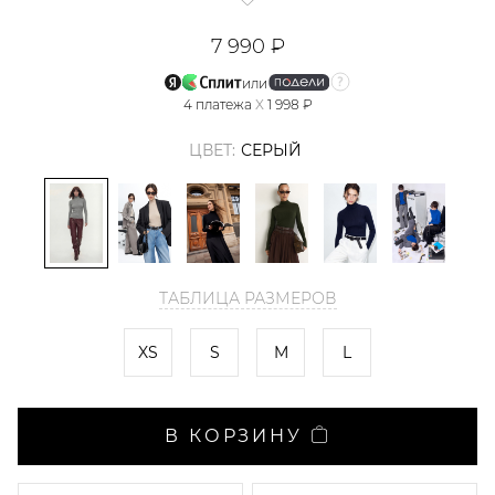
7 990 ₽
или
4
платежа
X
1 998 ₽
ЦВЕТ:
СЕРЫЙ
ТАБЛИЦА РАЗМЕРОВ
XS
S
M
L
В КОРЗИНУ