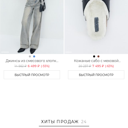
Джинсы из смесового хлопка
Кожаные сабо с меховой
TOPTOP
подкладкой Lera Nena
6 499 ₽
7 495 ₽
14 562 ₽
(-
55
%)
20 237 ₽
(-
63
%)
БЫСТРЫЙ ПРОСМОТР
БЫСТРЫЙ ПРОСМОТР
ХИТЫ ПРОДАЖ
24