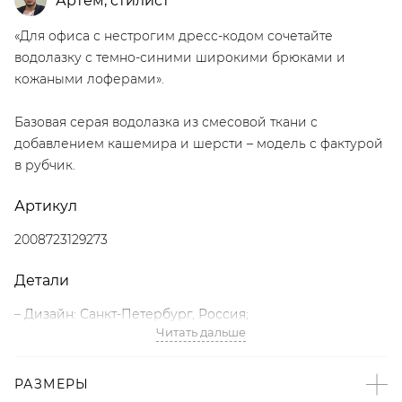
Артём
,
стилист
«Для офиса с нестрогим дресс-кодом сочетайте
водолазку с темно-синими широкими брюками и
кожаными лоферами».
Базовая серая водолазка из смесовой ткани с
добавлением кашемира и шерсти – модель с фактурой
в рубчик.
Артикул
2008723129273
Детали
– Дизайн: Санкт-Петербург, Россия;
Читать дальше
– Серый цвет;
– Длинные рукава;
– Высокий воротник;
РАЗМЕРЫ
– Фактура в рубчик;