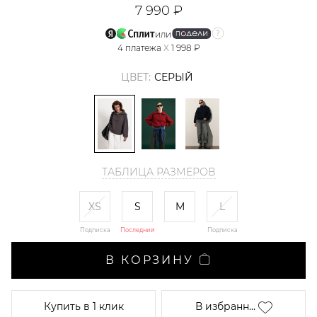
7 990 ₽
или
4
платежа
X
1 998 ₽
ЦВЕТ:
СЕРЫЙ
ТАБЛИЦА РАЗМЕРОВ
XS
S
M
L
Подписка
Последний
Подписка
В КОРЗИНУ
Купить
в 1 клик
В избранн...