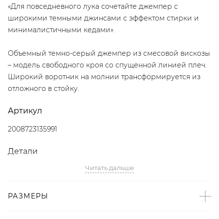
«Для повседневного лука сочетайте джемпер с
широкими темными джинсами с эффектом стирки и
минималистичными кедами».
Объемный темно-серый джемпер из смесовой вискозы
– модель свободного кроя со спущенной линией плеч.
Широкий воротник на молнии трансформируется из
отложного в стойку.
Артикул
2008723135991
Детали
Читать дальше
– Дизайн: Санкт-Петербург, Россия;
– Серый цвет;
– Свободный крой со спущенной линией плеч;
РАЗМЕРЫ
– Воротник на молнии: отложной или стойка;
– Эластичные манжеты и вставка на поясе в мелкий