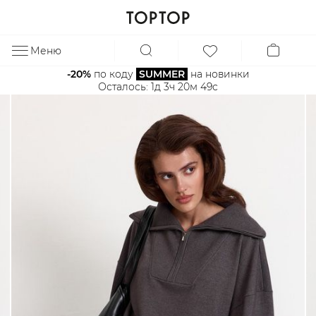
Меню
ЗА
-20%
 по коду 
SUMMER
 на новинки
Осталось: 
1д 3ч 20м 48с