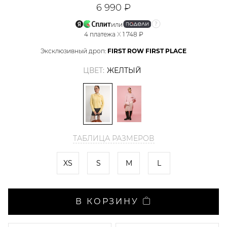
6 990 ₽
или
4
платежа
X
1 748 ₽
Эксклюзивный дроп:
FIRST ROW FIRST PLACE
ЦВЕТ:
ЖЕЛТЫЙ
ТАБЛИЦА РАЗМЕРОВ
XS
S
M
L
В КОРЗИНУ