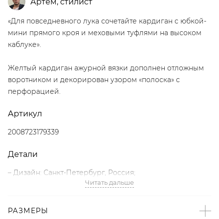
Артём
,
стилист
«Для повседневного лука сочетайте кардиган с юбкой-
мини прямого кроя и меховыми туфлями на высоком
каблуке».
Желтый кардиган ажурной вязки дополнен отложным
воротником и декорирован узором «полоска» с
перфорацией.
Артикул
2008723179339
Детали
– Дизайн: Санкт-Петербург, Россия;
Читать дальше
– Желтый цвет;
– Свободный крой;
– Ажурная вязка;
РАЗМЕРЫ