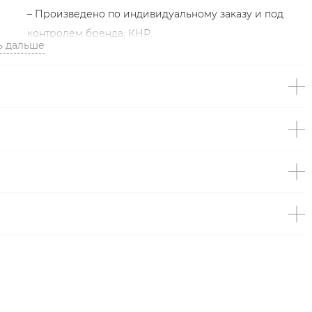
– Произведено по индивидуальному заказу и под
контролем бренда: КНР.
ь дальше
Образ
На Насте размер S, параметры 93/61/90, рост 175 см.