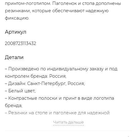
принтом-логотипом. Паголенок и стопа дополнены
резинками, которые обеспечивают надежную
фиксацию.
Артикул
2008723113432
Детали
– Произведено по индивидуальному заказу и под
контролем бренда: Россия;
– Дизайн: Санкт-Петербург, Россия;
– Белый цвет;
– Контрастные полоски и принт в виде логотипа
бренда;
– Резинки на стопе и паголенке для надежной
фиксации;
Читать дальше
– В составе: 90% хлопок, 7% полиамид, 3% эластан –
мягкий, прочный, износостойкий материал, который