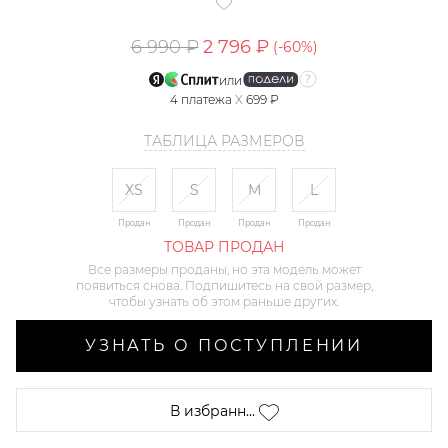
6 990 ₽
2 796 ₽
(-
60
%)
или
4
платежа
X
699 ₽
ТАБЛИЦА РАЗМЕРОВ
XS
S
M
L
Продан
Продан
Продан
Продан
ТОВАР ПРОДАН
Все размеры проданы, но эта модель может
появиться снова. Подпишитесь на свой размер,
чтобы узнать об этом раньше других.
УЗНАТЬ О ПОСТУПЛЕНИИ
В избранн...