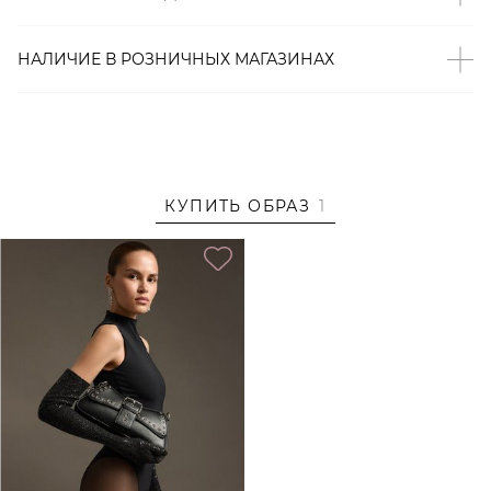
– Завязки на рукавах;
– В составе: 100% вискоза – мягкий, гипоаллергенный,
НАЛИЧИЕ В
РОЗНИЧНЫХ
МАГАЗИНАХ
приятный к телу материал, который хорошо «дышит».
Образ
На Вике размер S, параметры 79/57/88, рост 172 см.
Образ дополнен
СУМКА-БАГЕТ ИЗ ЭКОКОЖИ LERA
КУПИТЬ ОБРАЗ
1
NENA UNREAL