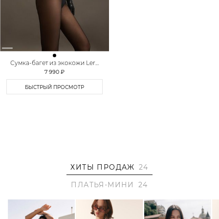
Сумка-багет из экокожи Lera
Nena Unreal
7 990 ₽
БЫСТРЫЙ ПРОСМОТР
ХИТЫ ПРОДАЖ
24
ПЛАТЬЯ-МИНИ
24