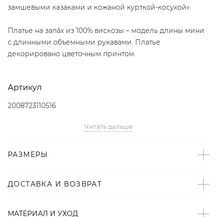
замшевыми казаками и кожаной курткой-косухой».
Платье на запа́х из 100% вискозы – модель длины мини
с длинными объемными рукавами. Платье
декорировано цветочным принтом.
Артикул
2008723110516
Читать дальше
Детали
– Произведено по индивидуальному заказу и под
РАЗМЕРЫ
контролем бренда: Киргизия;
– Дизайн: Санкт-Петербург, Россия;
– Цветочный принт – тренд SS’23 по версии The Symbol;
ДОСТАВКА И ВОЗВРАТ
– Объемные рукава – тренд SS’23 с показов Valentino и
Chanel;
МАТЕРИАЛ И УХОД
– Универсальный крой на запа́х;