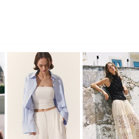
XS
S
M
L
XS
S
M
L