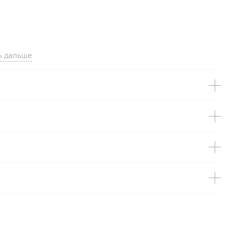
аза;
ь дальше
териал.