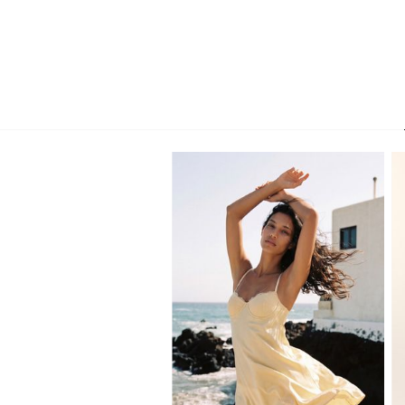
XS
S
M
L