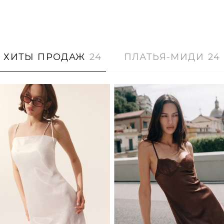
ХИТЫ ПРОДАЖ
24
ПЛАТЬЯ-МИДИ
24
XS
S
M
L
XS
S
M
L