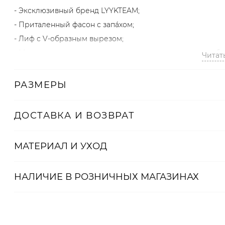
- Эксклюзивный бренд LYYKTEAM;
- Приталенный фасон с запáхом;
- Лиф с V-образным вырезом;
- Можно носить как легкую накидку поверх готового обр
Читат
- Волан вдоль подола;
- Легкая асимметрия, создающая шлейф;
РАЗМЕРЫ
- В составе 100% терилен – немнущийся, но дышащий ма
ДОСТАВКА И ВОЗВРАТ
Образ
На Тане размер XS/S, параметры 84/63/89, рост 170 см.
МАТЕРИАЛ И УХОД
Артикул
НАЛИЧИЕ В
РОЗНИЧНЫХ
МАГАЗИНАХ
2000001103326