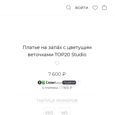
ВОЙТИ
Платье на запáх с цветущим
веточками TOP20 Studio
7 600 ₽
или
4
платежа
X
1 900 ₽
ТАБЛИЦА РАЗМЕРОВ
XS/S
M/L