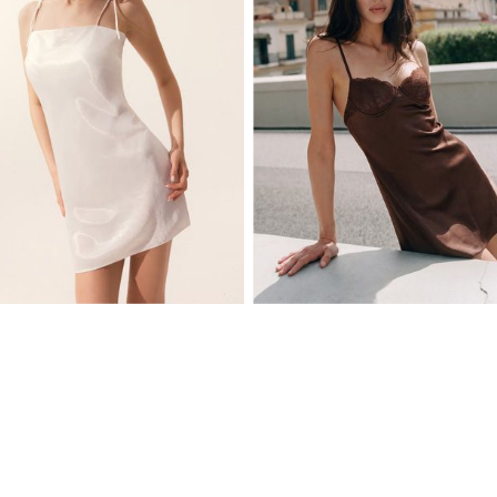
XS
S
M
L
XS
S
M
L