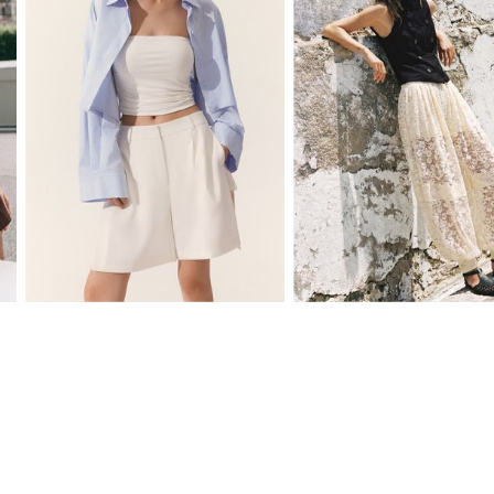
XS
S
M
L
XS
S
M
L