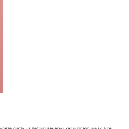
удете сиять на летних вечеринках и праздниках. Всё