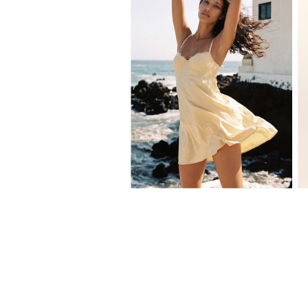
XS
S
M
L