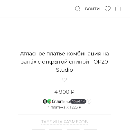
ВОЙТИ
Атласное платье-комбинация на
запáх с открытой спиной TOP20
Studio
4 900 ₽
или
4
платежа
X
1 225 ₽
ТАБЛИЦА РАЗМЕРОВ