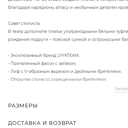
благодаря нарядному атласу и необычным деталям кроя: 
Совет стилиста:
В театр дополните платье ультрамодными белыми туфля
рождения подруги – поясной сумкой и остроносыми ба
- Эксклюзивный бренд LYYKTEAM;
- Приталенный фасон с запáхом;
- Лиф с V-образным вырезом и двойными бретелями;
- Открытая спина со скрещенными бретелями;
- Декоративная лента на спине;
Читат
- Сияющий атлас.
РАЗМЕРЫ
Образ
На Юле размер XS, параметры 87/64/88, рост 172 см.
ДОСТАВКА И ВОЗВРАТ