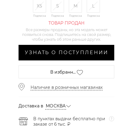
XS
S
M
L
Подписка
Подписка
Подписка
Подписка
ТОВАР ПРОДАН
Все размеры проданы, но эта модель может
появиться снова. Подпишитесь на свой размер,
чтобы узнать об этом раньше других.
УЗНАТЬ О ПОСТУПЛЕНИИ
В избранн...
Наличие в розничных магазинах
Доставка в
МОСКВА
В пунктах выдачи бесплатно при
заказе от 6 тыс. ₽