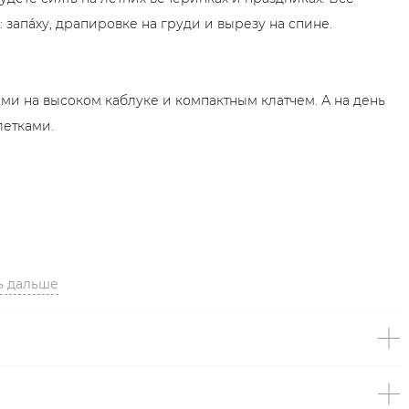
запáху, драпировке на груди и вырезу на спине.
ми на высоком каблуке и компактным клатчем. А на день
летками.
ь дальше