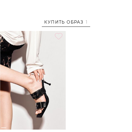
Образ
На Екатерине размер XS/S, параметры 74/57/85, рост 176
см.
Образ дополнен
КОЖАНЫЕ БОСОНОЖКИ С
КУПИТЬ ОБРАЗ
1
ПРЯЖКАМИ LERA NENA