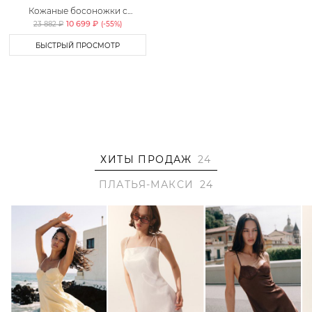
Кожаные босоножки с
пряжками Lera Nena
10 699 ₽
23 882 ₽
(-
55
%)
БЫСТРЫЙ ПРОСМОТР
ХИТЫ ПРОДАЖ
24
ПЛАТЬЯ-МАКСИ
24