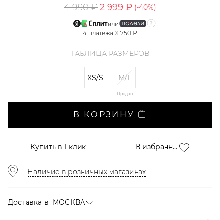
4 990 ₽
2 999 ₽
(-
40
%)
или
4
платежа
X
750 ₽
ТАБЛИЦА РАЗМЕРОВ
XS/S
M/L
Продан
В КОРЗИНУ
Купить
в 1 клик
В избранн...
Наличие в розничных магазинах
Доставка в
МОСКВА