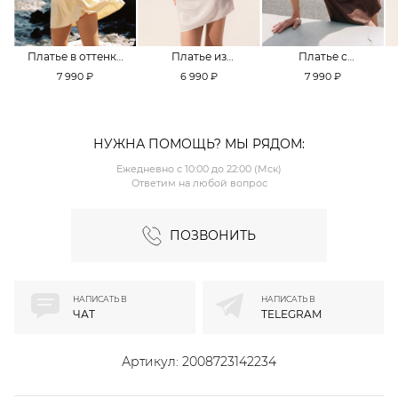
Платье в оттенке
Платье из
Платье с
Pale Banana
смесовой вискозы
кружевной
7 990 ₽
6 990 ₽
7 990 ₽
TOPTOP
TOPTOP
отделкой TOPTOP
НУЖНА ПОМОЩЬ? МЫ РЯДОМ:
Ежедневно с 10:00 до 22:00 (Мск)
Ответим на любой вопрос
ПОЗВОНИТЬ
НАПИСАТЬ В
НАПИСАТЬ В
ЧАТ
TELEGRAM
Артикул:
2008723142234