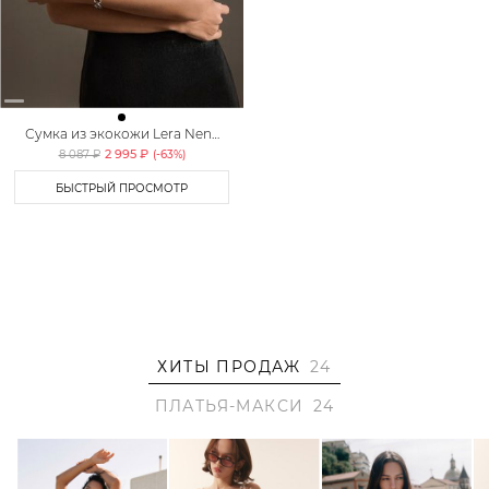
Сумка из экокожи Lera Nena
Unreal
2 995 ₽
8 087 ₽
(-
63
%)
БЫСТРЫЙ ПРОСМОТР
ХИТЫ ПРОДАЖ
24
ПЛАТЬЯ-МАКСИ
24