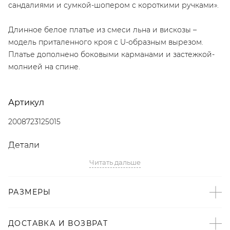
сандалиями и сумкой-шопером с короткими ручками».
Длинное белое платье из смеси льна и вискозы –
модель приталенного кроя с U-образным вырезом.
Платье дополнено боковыми карманами и застежкой-
молнией на спине.
Артикул
2008723125015
Детали
Читать дальше
– Произведено по индивидуальному заказу и под
контролем бренда: Россия;
– Дизайн: Санкт-Петербург, Россия;
РАЗМЕРЫ
– Минималистичные платья – тренд SS’24 по версии The
Symbol;
ДОСТАВКА И ВОЗВРАТ
– Молочно-белый цвет;