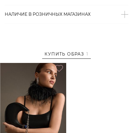
– Приталенный крой;
– U-образный вырез;
НАЛИЧИЕ В
РОЗНИЧНЫХ
МАГАЗИНАХ
– Боковые карманы;
– Застежка-молния на спине;
– Подкладка из 100% хлопка;
– В составе: 55% лен, 45% вискоза – прочный,
«дышащий», износостойкий материал, который хорошо
КУПИТЬ ОБРАЗ
1
сохраняет форму и цвет.
Образ
На Вике размер S, параметры 79/57/88, рост 172 см.
Образ дополнен
СУМКА ИЗ ЭКОКОЖИ LERA NENA
UNREAL