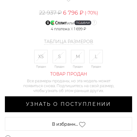
22 937 ₽
6 796 ₽
(-
70
%)
или
4
платежа
X
1 699 ₽
ТАБЛИЦА РАЗМЕРОВ
XS
S
M
L
Продан
Продан
Продан
Продан
ТОВАР ПРОДАН
Все размеры проданы, но эта модель может
появиться снова. Подпишитесь на свой размер,
чтобы узнать об этом раньше других.
УЗНАТЬ О ПОСТУПЛЕНИИ
В избранн...